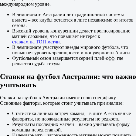
Нет
международном уровне.
1.95
ИТ 1
В чемпионате Австралии нет традиционной системы
Б
вылета – все клубы остаются в лиге независимо от итогов
М
сезона.
0.5
Высокий уровень конкуренции делает прогнозирование
1.65
матчей сложным, что повышает интерес к
2.10
ставкам на ТОП матчи
.
ИТ 2
В чемпионате участвуют звезды мирового футбола, что
Б
повышает уровень зрелищности и популярности А лиги.
М
Футбольный сезон завершается серией плей-офф, где
0.5
решается судьба титула.
1.03
8.50
Ставки на футбол Австралии: что важно
Сент-Джордж Сити
учитывать
-
Рокдейл Илинден
Завтра в 12:15
Ставки на футбол в Австралии имеют свою специфику.
3.55
Основные факторы, которые стоит учитывать при анализе:
3.50
1.85
Статистика личных встреч команд – в лиге А есть явные
1X
фавориты, но неожиданные результаты не редкость.
12
Результаты последних матчей – важно учитывать форму
X2
команды перед ставкой.
1.75
Календарь игр – загруженность матчами может повлиять