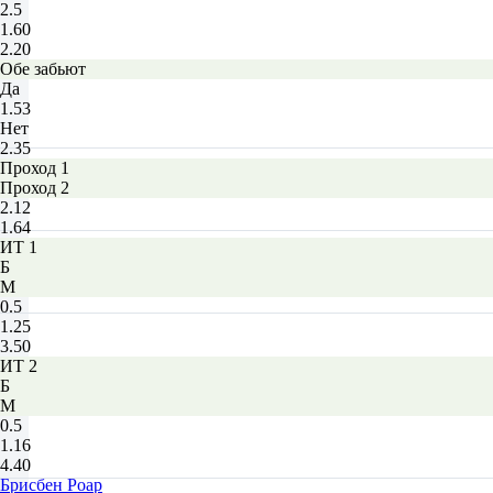
2.5
1.60
2.20
Обе забьют
Да
1.53
Нет
2.35
Проход 1
Проход 2
2.12
1.64
ИТ 1
Б
М
0.5
1.25
3.50
ИТ 2
Б
М
0.5
1.16
4.40
Брисбен Роар