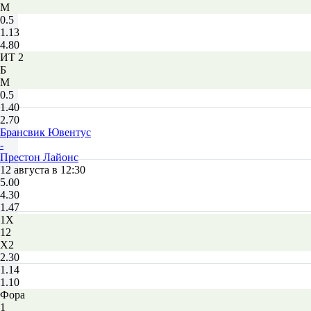
М
0.5
1.13
4.80
ИТ 2
Б
М
0.5
1.40
2.70
Брансвик Ювентус
-
Престон Лайонс
12 августа в 12:30
5.00
4.30
1.47
1X
12
X2
2.30
1.14
1.10
Фора
1