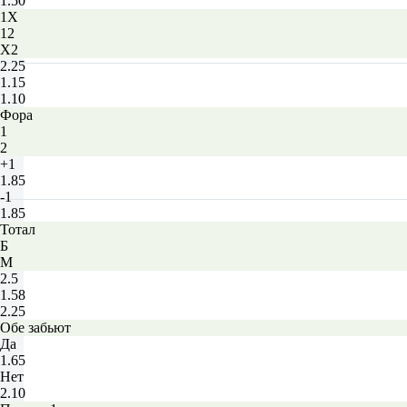
1.50
1X
12
X2
2.25
1.15
1.10
Фора
1
2
+1
1.85
-1
1.85
Тотал
Б
М
2.5
1.58
2.25
Обе забьют
Да
1.65
Нет
2.10