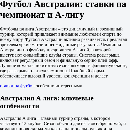
Футбол Австралии: ставки на
6.30
4.60
чемпионат и А-лигу
1.35
1X
12
X2
Футбольная лига Австралии – это динамичный и зрелищный
2.70
турнир, который привлекает внимание любителей спорта по
1.12
всему миру. Футбол Австралии активно развивается, предлагая
1.05
зрителям яркие матчи и неожиданные результаты. Чемпионат
Фора
Австралии по футболу представлен А лигой, в которой
1
выступают сильнейшие клубы страны. Система розыгрыша
2
включает регулярный сезон и финальную серию плей-офф.
+1.5
Лучшие команды по итогам сезона выходят в финальную часть,
1.70
где разыгрывают титул чемпиона. Подобный формат
-1.5
обеспечивает высокий уровень конкуренции и делает
2.02
Тотал
ставки на футбол
особенно интересными.
Б
М
Австралия А лига: ключевые
2.5
особенности
1.55
2.30
Обе забьют
Австралия А лига – главный турнир страны, в котором
Да
участвуют 12 клубов. Сезон обычно длится с октября по май, и
1.75
команды проводят матчи как на национальном, так и на