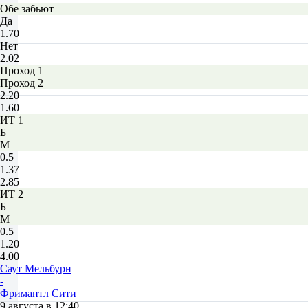
Обе забьют
Да
1.70
Нет
2.02
Проход 1
Проход 2
2.20
1.60
ИТ 1
Б
М
0.5
1.37
2.85
ИТ 2
Б
М
0.5
1.20
4.00
Саут Мельбурн
-
Фримантл Сити
9 августа в 12:40