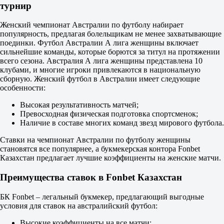
турнир
2.65
ИТ 2
Б
Женский чемпионат Австралии по футболу набирает
М
популярность, предлагая болельщикам не менее захватывающие
0.5
поединки. Футбол Австралии А лига женщины включает
1.16
сильнейшие команды, которые борются за титул на протяжении
4.30
всего сезона. Австралия А лига женщины представлена 10
Вуллонгонг Вульвз
клубами, и многие игроки привлекаются в национальную
-
сборную. Женский футбол в Австралии имеет следующие
Сидней Юнайтед
особенности:
9 августа в 08:00
Высокая результативность матчей;
3.90
Превосходная физическая подготовка спортсменок;
3.85
Наличие в составе многих команд звезд мирового футбола.
1.68
1X
Ставки на чемпионат Австралии по футболу женщины
12
становятся все популярнее, а букмекерская контора Fonbet
X2
Казахстан предлагает лучшие коэффициенты на женские матчи.
1.95
1.17
Преимущества ставок в Fonbet Казахстан
1.17
Фора
1
БК Fonbet – легальный букмекер, предлагающий выгодные
2
условия для ставок на австралийский футбол:
+1
1.58
Высокие коэффициенты на все матчи;