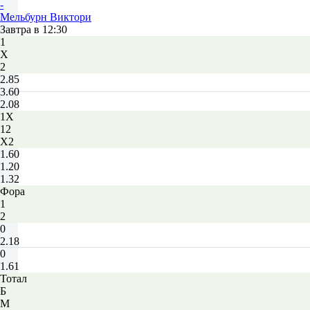
-
Мельбурн Виктори
Завтра в 12:30
1
Х
2
2.85
3.60
2.08
1X
12
X2
1.60
1.20
1.32
Фора
1
2
0
2.18
0
1.61
Тотал
Б
М