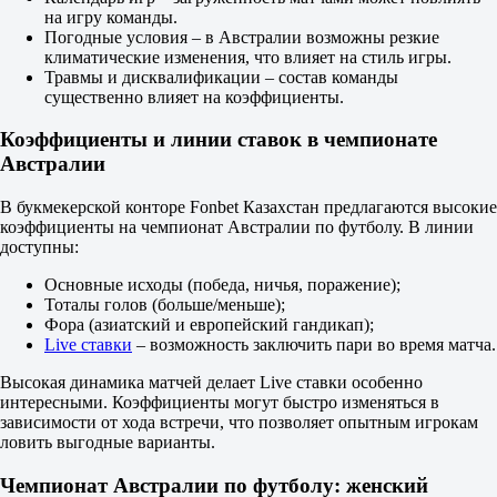
1.20
на игру команды.
1.20
Погодные условия – в Австралии возможны резкие
Фора
климатические изменения, что влияет на стиль игры.
1
Травмы и дисквалификации – состав команды
2
существенно влияет на коэффициенты.
+1
1.43
Коэффициенты и линии ставок в чемпионате
-1
Австралии
2.65
Тотал
В букмекерской конторе Fonbet Казахстан предлагаются высокие
Б
коэффициенты на чемпионат Австралии по футболу. В линии
М
доступны:
2.5
1.80
Основные исходы (победа, ничья, поражение);
1.90
Тоталы голов (больше/меньше);
Обе забьют
Фора (азиатский и европейский гандикап);
Да
Live ставки
– возможность заключить пари во время матча.
1.70
Нет
Высокая динамика матчей делает Live ставки особенно
2.02
интересными. Коэффициенты могут быстро изменяться в
ИТ 1
зависимости от хода встречи, что позволяет опытным игрокам
Б
ловить выгодные варианты.
М
0.5
Чемпионат Австралии по футболу: женский
1.42