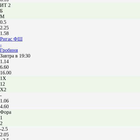
ИТ 2
Б
М
0.5
2.25
1.58
Ригас ФШ
-
Гробиня
Завтра в 19:30
1.14
6.60
16.00
1X
12
X2
-
1.06
4.60
Фора
1
2
-2.5
2.05