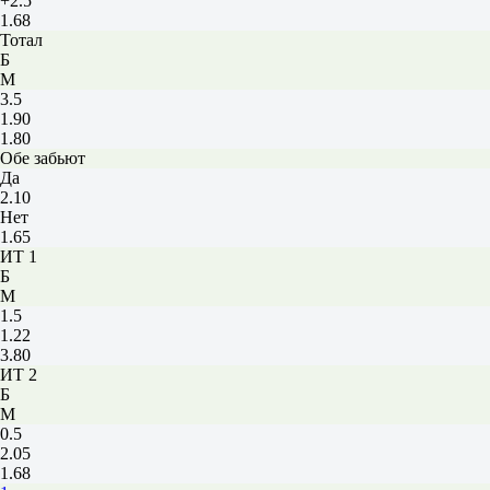
+2.5
1.68
Тотал
Б
М
3.5
1.90
1.80
Обе забьют
Да
2.10
Нет
1.65
ИТ 1
Б
М
1.5
1.22
3.80
ИТ 2
Б
М
0.5
2.05
1.68