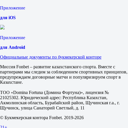
2.02
Приложение
ИТ 1
Б
для iOS
М
0.5
1.38
2.80
Приложение
ИТ 2
Б
для Android
М
0.5
Официальные документы по букмекерской конторе
1.20
4.10
Миссия Fonbet – развитие казахстанского спорта. Вместе с
Рига
партнерами мы следим за соблюдением спортивных принципов,
-
предупреждаем договорные матчи и популяризируем спорт в
Огре Юнайтед
Казахстане.
Сегодня в 18:00
1.04
ТОО «Domina Fortuna (Домина Фортуна)», лицензия №
13.00
21025302. Юридический адрес: Республика Казахстан,
22.00
Акмолинская область, Бурабайский район, Щучинская г.а., г.
1X
Щучинск, улица Санаторий Светлый, д. 11
12
X2
© Букмекерская контора Fonbet. 2019-2026
-
-
21+