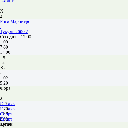
1-я лига
1
Х
2
Рига Маринерс
-
Тукумс 2000 2
Сегодня в 17:00
1.09
7.80
14.00
1X
12
X2
-
1.02
5.20
Фора
1
2
-2.5
Главная
1.70
Главная
+2.5
Спорт
2.02
Спорт
Тотал
Купон