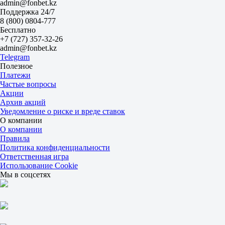
1.55
admin@fonbet.kz
2.25
Поддержка 24/7
Норт Стар
8 (800) 0804-777
-
Бесплатно
Робина Сити
+7 (727) 357-32-26
Сегодня в 09:00
admin@fonbet.kz
2.20
Telegram
4.05
Полезное
2.45
Платежи
1X
Частые вопросы
12
Акции
X2
Архив акций
1.42
Уведомление о риске и вреде ставок
1.16
О компании
1.52
О компании
Фора
Правила
1
Политика конфиденциальности
2
Ответственная игра
0
Использование Cookie
1.75
Мы в соцсетях
0
1.95
Тотал
Б
М