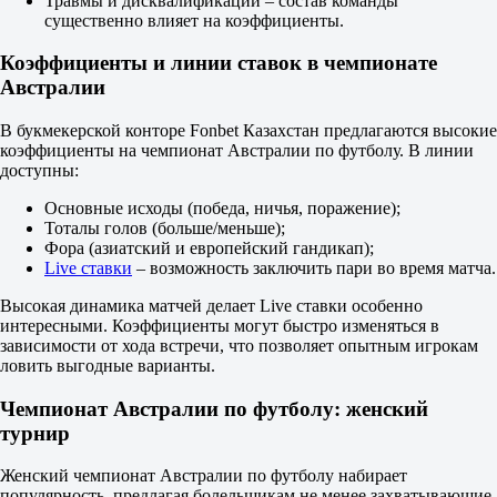
Травмы и дисквалификации – состав команды
1
существенно влияет на коэффициенты.
2
0
Коэффициенты и линии ставок в чемпионате
2.90
Австралии
0
1.35
В букмекерской конторе Fonbet Казахстан предлагаются высокие
Тотал
коэффициенты на чемпионат Австралии по футболу. В линии
Б
доступны:
М
2.5
Основные исходы (победа, ничья, поражение);
2.10
Тоталы голов (больше/меньше);
1.65
Фора (азиатский и европейский гандикап);
Обе забьют
Live ставки
– возможность заключить пари во время матча.
Да
2.00
Высокая динамика матчей делает Live ставки особенно
Нет
интересными. Коэффициенты могут быстро изменяться в
1.73
зависимости от хода встречи, что позволяет опытным игрокам
ИТ 1
ловить выгодные варианты.
Б
М
Чемпионат Австралии по футболу: женский
0.5
турнир
1.60
2.20
Женский чемпионат Австралии по футболу набирает
ИТ 2
популярность, предлагая болельщикам не менее захватывающие