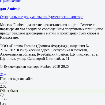
Приложение
4.60
4.10
для Android
1X
12
Официальные документы по букмекерской конторе
X2
1.15
Миссия Fonbet – развитие казахстанского спорта. Вместе с
1.12
партнерами мы следим за соблюдением спортивных принципов,
2.15
предупреждаем договорные матчи и популяризируем спорт в
Фора
Казахстане.
1
2
ТОО «Domina Fortuna (Домина Фортуна)», лицензия №
-1
21025302. Юридический адрес: Республика Казахстан,
1.85
Акмолинская область, Бурабайский район, Щучинская г.а., г.
+1
Щучинск, улица Санаторий Светлый, д. 11
1.85
Тотал
© Букмекерская контора Fonbet. 2019-2026
Б
М
21+
3.5
Полная версия сайта
1.70
2.02
Обе забьют
Да
1.35
Нет