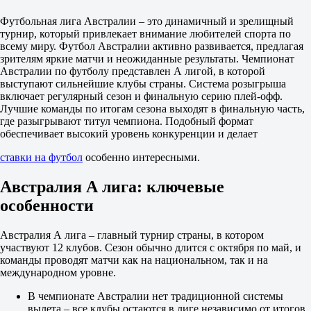
2
Футбольная лига Австралии – это динамичный и зрелищный
+1.5
турнир, который привлекает внимание любителей спорта по
1.85
всему миру. Футбол Австралии активно развивается, предлагая
-1.5
зрителям яркие матчи и неожиданные результаты. Чемпионат
1.85
Австралии по футболу представлен А лигой, в которой
Тотал
выступают сильнейшие клубы страны. Система розыгрыша
Б
включает регулярный сезон и финальную серию плей-офф.
М
Лучшие команды по итогам сезона выходят в финальную часть,
3.5
где разыгрывают титул чемпиона. Подобный формат
2.20
обеспечивает высокий уровень конкуренции и делает
1.60
Обе забьют
ставки на футбол
особенно интересными.
Да
1.80
Австралия А лига: ключевые
Нет
1.90
особенности
Проход 1
Проход 2
5.00
Австралия А лига – главный турнир страны, в котором
1.14
участвуют 12 клубов. Сезон обычно длится с октября по май, и
ИТ 1
команды проводят матчи как на национальном, так и на
Б
международном уровне.
М
В чемпионате Австралии нет традиционной системы
0.5
вылета – все клубы остаются в лиге независимо от итогов
1.70