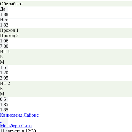
Обе забьют
Да
1.88
Нет
1.82
Проход 1
Проход 2
1.06
7.80
ИТ 1
Б
М
1.5
1.20
3.95
ИТ 2
Б
М
0.5
1.85
1.85
Квинсленд Лайонc
-
Мельбурн Сити
11 августа в 12:30