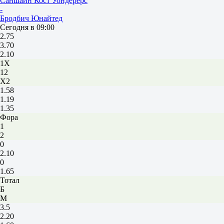
Саншайн Кост Уондерерс
-
Бродбич Юнайтед
Сегодня в 09:00
2.75
3.70
2.10
1X
12
X2
1.58
1.19
1.35
Фора
1
2
0
2.10
0
1.65
Тотал
Б
М
3.5
2.20