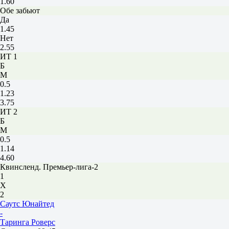
1.60
Обе забьют
Да
1.45
Нет
2.55
ИТ 1
Б
М
0.5
1.23
3.75
ИТ 2
Б
М
0.5
1.14
4.60
Квинсленд. Премьер-лига-2
1
Х
2
Саутc Юнайтед
-
Таринга Роверс