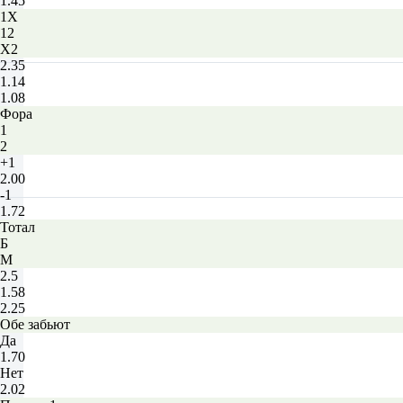
1.45
1X
12
X2
2.35
1.14
1.08
Фора
1
2
+1
2.00
-1
1.72
Тотал
Б
М
2.5
1.58
2.25
Обе забьют
Да
1.70
Нет
2.02