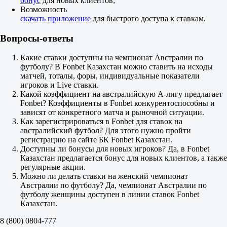
бонус
для новых клиентов;
-1.5
Возможность
1.80
скачать приложение
для быстрого доступа к ставкам.
+1.5
1.90
Вопросы-ответы
Тотал
Б
М
Какие ставки доступны на чемпионат Австралии по
3.5
футболу? В Fonbet Казахстан можно ставить на исходы
1.90
матчей, тоталы, форы, индивидуальные показатели
1.80
игроков и Live ставки.
Обе забьют
Какой коэффициент на австралийскую А-лигу предлагает
Да
Fonbet? Коэффициенты в Fonbet конкурентоспособны и
1.63
зависят от конкретного матча и рыночной ситуации.
Нет
Как зарегистрироваться в Fonbet для ставок на
2.15
австралийский футбол? Для этого нужно пройти
ИТ 1
регистрацию на сайте БК Fonbet Казахстан.
Б
Доступны ли бонусы для новых игроков? Да, в Fonbet
М
Казахстан предлагается бонус для новых клиентов, а также
1
регулярные акции.
1.06
Можно ли делать ставки на женский чемпионат
6.70
Австралии по футболу? Да, чемпионат Австралии по
ИТ 2
футболу женщины доступен в линии ставок Fonbet
Б
Казахстан.
М
0.5
8 (800) 0804-777