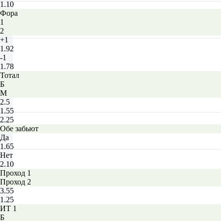
1.10
Фора
1
2
+1
1.92
-1
1.78
Тотал
Б
М
2.5
1.55
2.25
Обе забьют
Да
1.65
Нет
2.10
Проход 1
Проход 2
3.55
1.25
ИТ 1
Б