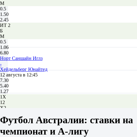
М
0.5
1.50
2.45
ИТ 2
Б
М
0.5
1.06
6.80
Норт Саншайн Иглз
-
Хейдельберг Юнайтед
12 августа в 12:45
7.30
5.40
1.27
1X
12
X2
3.10
Футбол Австралии: ставки на
1.08
1.03
чемпионат и А-лигу
Фора
1