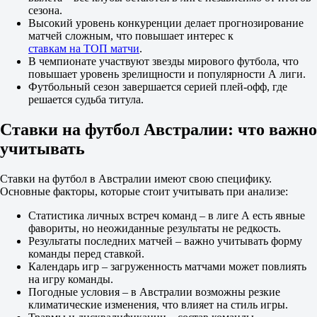
сезона.
2.02
Высокий уровень конкуренции делает прогнозирование
ИТ 2
матчей сложным, что повышает интерес к
Б
ставкам на ТОП матчи
.
М
В чемпионате участвуют звезды мирового футбола, что
1
повышает уровень зрелищности и популярности А лиги.
1.08
Футбольный сезон завершается серией плей-офф, где
6.10
решается судьба титула.
Новый Южный Уэльс. Национальная Премьер-лига
1
Х
Ставки на футбол Австралии: что важно
2
учитывать
Вуллонгонг Вульвз
-
Сидней Юнайтед
Ставки на футбол в Австралии имеют свою специфику.
17:45
Основные факторы, которые стоит учитывать при анализе:
3.95
3.55
Статистика личных встреч команд – в лиге А есть явные
1.80
фавориты, но неожиданные результаты не редкость.
1X
Результаты последних матчей – важно учитывать форму
12
команды перед ставкой.
X2
Календарь игр – загруженность матчами может повлиять
1.85
на игру команды.
1.27
Погодные условия – в Австралии возможны резкие
1.23
климатические изменения, что влияет на стиль игры.
Фора