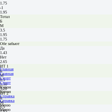
1.75
-1
1.95
Тотал
Б
М
3.5
1.95
1.75
Обе забьют
Да
1.43
Нет
2.65
ИТ 1
Главная
Б
Главная
М
Спорт
0.5
Спорт
1.30
Купон
3.20
Купон
ИТ 2
Справка
Б
Справка
М
Меню
0.5
Меню
1.05