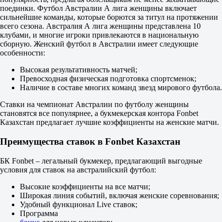
Б
поединки. Футбол Австралии А лига женщины включает
М
сильнейшие команды, которые борются за титул на протяжении
1.5
всего сезона. Австралия А лига женщины представлена 10
2.10
клубами, и многие игроки привлекаются в национальную
1.65
сборную. Женский футбол в Австралии имеет следующие
Квинсленд. Премьер-лига
особенности:
1
Х
Высокая результативность матчей;
2
Превосходная физическая подготовка спортсменок;
Ипсвич Сити
Наличие в составе многих команд звезд мирового футбола.
-
Капалаба
Ставки на чемпионат Австралии по футболу женщины
Сегодня в 09:00
становятся все популярнее, а букмекерская контора Fonbet
1.28
Казахстан предлагает лучшие коэффициенты на женские матчи.
5.40
6.90
Преимущества ставок в Fonbet Казахстан
1X
12
БК Fonbet – легальный букмекер, предлагающий выгодные
X2
условия для ставок на австралийский футбол:
1.04
1.08
Высокие коэффициенты на все матчи;
3.10
Широкая линия событий, включая женские соревнования;
Фора
Удобный функционал Live ставок;
1
Программа
2