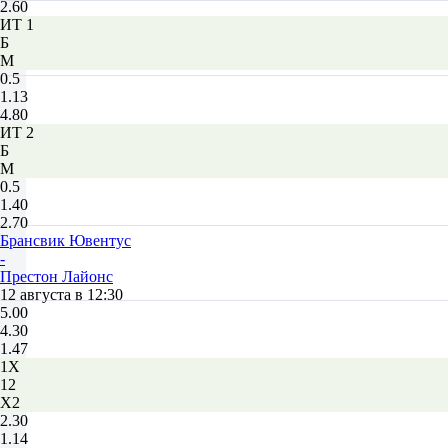
2.60
ИТ 1
Б
М
0.5
1.13
4.80
ИТ 2
Б
М
0.5
1.40
2.70
Брансвик Ювентус
-
Престон Лайонс
12 августа в 12:30
5.00
4.30
1.47
1X
12
X2
2.30
1.14