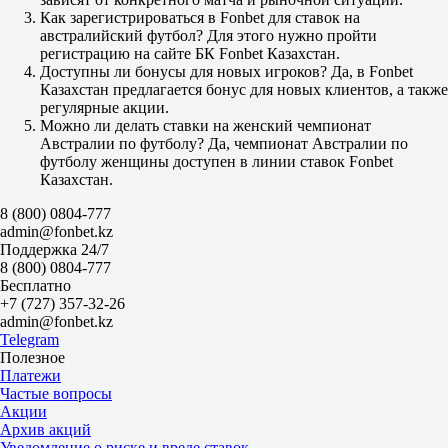
2.02
Как зарегистрироваться в Fonbet для ставок на
ИТ 2
австралийский футбол? Для этого нужно пройти
Б
регистрацию на сайте БК Fonbet Казахстан.
М
Доступны ли бонусы для новых игроков? Да, в Fonbet
1
Казахстан предлагается бонус для новых клиентов, а также
1.08
регулярные акции.
6.10
Можно ли делать ставки на женский чемпионат
Новый Южный Уэльс. Национальная Премьер-лига
Австралии по футболу? Да, чемпионат Австралии по
1
футболу женщины доступен в линии ставок Fonbet
Х
Казахстан.
2
Вуллонгонг Вульвз
8 (800) 0804-777
-
admin@fonbet.kz
Сидней Юнайтед
Поддержка 24/7
Завтра в 08:00
8 (800) 0804-777
4.00
Бесплатно
3.85
+7 (727) 357-32-26
1.65
admin@fonbet.kz
1X
Telegram
12
Полезное
X2
Платежи
1.98
Частые вопросы
1.17
Акции
1.16
Архив акций
Фора
Уведомление о риске и вреде ставок