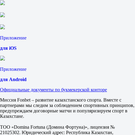
Б
М
0.5
1.14
4.70
Квинсленд. Премьер-лига
1
Приложение
Х
2
для iOS
Ипсвич Сити
-
Капалаба
Завтра в 09:00
Приложение
1.30
5.30
для Android
6.80
1X
Официальные документы по букмекерской конторе
12
X2
Миссия Fonbet – развитие казахстанского спорта. Вместе с
1.04
партнерами мы следим за соблюдением спортивных принципов,
1.08
предупреждаем договорные матчи и популяризируем спорт в
3.00
Казахстане.
Фора
1
ТОО «Domina Fortuna (Домина Фортуна)», лицензия №
2
21025302. Юридический адрес: Республика Казахстан,