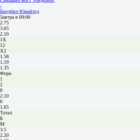
Саншайн Кост Уондерерс
-
Бродбич Юнайтед
Завтра в 09:00
2.75
3.65
2.10
1X
12
X2
1.58
1.19
1.35
Фора
1
2
0
2.10
0
1.65
Тотал
Б
М
3.5
2.20