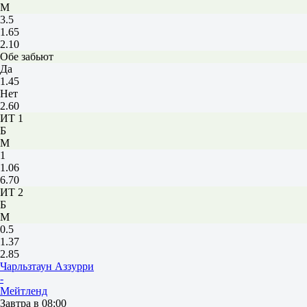
М
3.5
1.65
2.10
Обе забьют
Да
1.45
Нет
2.60
ИТ 1
Б
М
1
1.06
6.70
ИТ 2
Б
М
0.5
1.37
2.85
Чарльзтаун Аззурри
-
Мейтленд
Завтра в 08:00