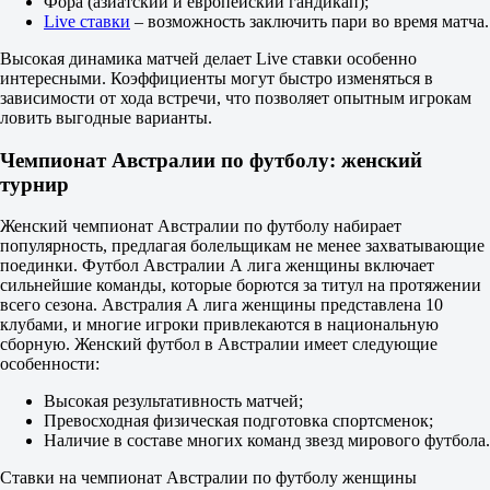
Фора (азиатский и европейский гандикап);
М
Live ставки
– возможность заключить пари во время матча.
0.5
1.50
Высокая динамика матчей делает Live ставки особенно
2.45
интересными. Коэффициенты могут быстро изменяться в
ИТ 2
зависимости от хода встречи, что позволяет опытным игрокам
Б
ловить выгодные варианты.
М
0.5
Чемпионат Австралии по футболу: женский
1.06
турнир
6.90
Норт Саншайн Иглз
Женский чемпионат Австралии по футболу набирает
-
популярность, предлагая болельщикам не менее захватывающие
Хейдельберг Юнайтед
поединки. Футбол Австралии А лига женщины включает
12 августа в 12:45
сильнейшие команды, которые борются за титул на протяжении
7.30
всего сезона. Австралия А лига женщины представлена 10
5.40
клубами, и многие игроки привлекаются в национальную
1.27
сборную. Женский футбол в Австралии имеет следующие
1X
особенности:
12
X2
Высокая результативность матчей;
3.10
Превосходная физическая подготовка спортсменок;
1.08
Наличие в составе многих команд звезд мирового футбола.
1.03
Фора
Ставки на чемпионат Австралии по футболу женщины
1