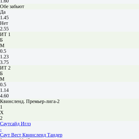
1.60
Обе забьют
Да
1.45
Нет
2.55
ИТ 1
Б
М
0.5
1.23
3.75
ИТ 2
Б
М
0.5
1.14
4.60
Квинсленд. Премьер-лига-2
1
Х
2
Саутсайд Иглз
-
Саут Вест Квинсленд Тандер