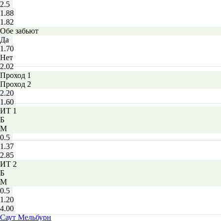
2.5
1.88
1.82
Обе забьют
Да
1.70
Нет
2.02
Проход 1
Проход 2
2.20
1.60
ИТ 1
Б
М
0.5
1.37
2.85
ИТ 2
Б
М
0.5
1.20
4.00
Саут Мельбурн