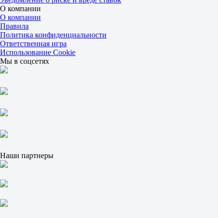
1
О компании
2
О компании
+1
Правила
1.60
Политика конфиденциальности
-1
Ответственная игра
2.20
Использование Cookie
Тотал
Мы в соцсетях
Б
М
2.5
1.83
1.87
Обе забьют
Да
1.78
Нет
1.92
Наши партнеры
ИТ 1
Б
М
0.5
1.50
2.40
ИТ 2