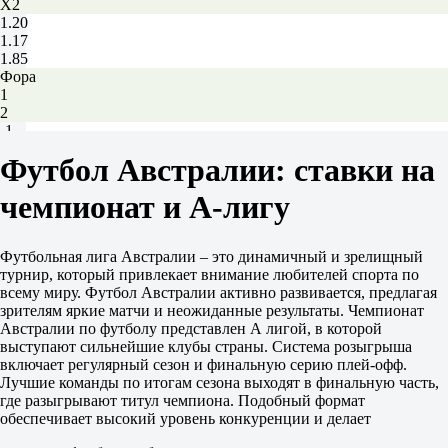
X2
1.20
1.17
1.85
Фора
1
2
-1
2.30
Футбол Австралии: ставки на
+1
1.55
чемпионат и А-лигу
Тотал
Б
М
Футбольная лига Австралии – это динамичный и зрелищный
2.5
турнир, который привлекает внимание любителей спорта по
1.72
всему миру. Футбол Австралии активно развивается, предлагая
2.00
зрителям яркие матчи и неожиданные результаты. Чемпионат
Обе забьют
Австралии по футболу представлен А лигой, в которой
Да
выступают сильнейшие клубы страны. Система розыгрыша
1.65
включает регулярный сезон и финальную серию плей-офф.
Нет
Лучшие команды по итогам сезона выходят в финальную часть,
2.10
где разыгрывают титул чемпиона. Подобный формат
Проход 1
обеспечивает высокий уровень конкуренции и делает
Проход 2
1.45