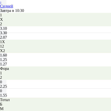
-
Сидней
Завтра в 10:30
1
Х
2
3.10
3.30
2.07
1X
12
X2
1.60
1.25
1.27
Фора
1
2
0
2.25
0
1.55
Тотал
Б
М