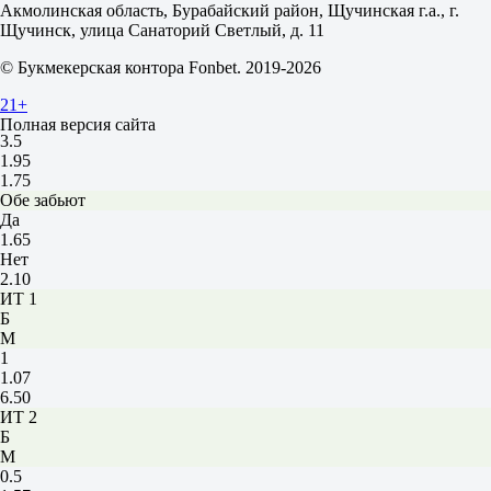
-1.5
Акмолинская область, Бурабайский район, Щучинская г.а., г.
1.83
Щучинск, улица Санаторий Светлый, д. 11
+1.5
1.87
© Букмекерская контора Fonbet. 2019-2026
Тотал
Б
21+
М
Полная версия сайта
3.5
1.95
1.75
Обе забьют
Да
1.65
Нет
2.10
ИТ 1
Б
М
1
1.07
6.50
ИТ 2
Б
М
0.5