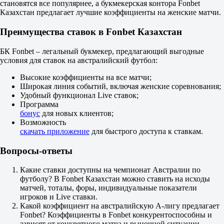
становятся все популярнее, а букмекерская контора Fonbet
2
Казахстан предлагает лучшие коэффициенты на женские матчи.
+1.5
1.85
Преимущества ставок в Fonbet Казахстан
-1.5
1.85
БК Fonbet – легальный букмекер, предлагающий выгодные
Тотал
условия для ставок на австралийский футбол:
Б
М
Высокие коэффициенты на все матчи;
3.5
Широкая линия событий, включая женские соревнования;
2.20
Удобный функционал Live ставок;
1.60
Программа
Обе забьют
бонус
для новых клиентов;
Да
Возможность
1.80
скачать приложение
для быстрого доступа к ставкам.
Нет
1.90
Вопросы-ответы
Проход 1
Проход 2
5.00
Какие ставки доступны на чемпионат Австралии по
1.14
футболу? В Fonbet Казахстан можно ставить на исходы
ИТ 1
матчей, тоталы, форы, индивидуальные показатели
Б
игроков и Live ставки.
М
Какой коэффициент на австралийскую А-лигу предлагает
0.5
Fonbet? Коэффициенты в Fonbet конкурентоспособны и
1.70
зависят от конкретного матча и рыночной ситуации.