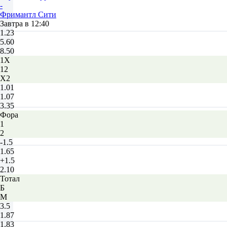
-
Фримантл Сити
Завтра в 12:40
1.23
5.60
8.50
1X
12
X2
1.01
1.07
3.35
Фора
1
2
-1.5
1.65
+1.5
2.10
Тотал
Б
М
3.5
1.87
1.83