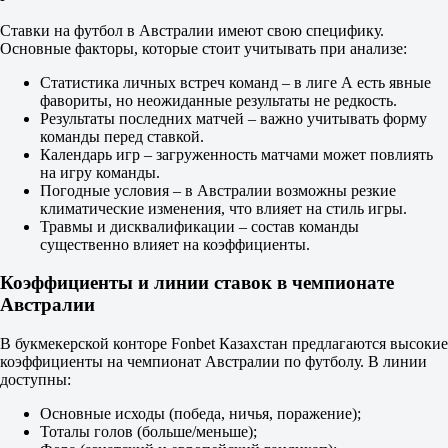
1.10
Фора
Ставки на футбол в Австралии имеют свою специфику.
1
Основные факторы, которые стоит учитывать при анализе:
2
+1
Статистика личных встреч команд – в лиге А есть явные
1.92
фавориты, но неожиданные результаты не редкость.
-1
Результаты последних матчей – важно учитывать форму
1.78
команды перед ставкой.
Тотал
Календарь игр – загруженность матчами может повлиять
Б
на игру команды.
М
Погодные условия – в Австралии возможны резкие
2.5
климатические изменения, что влияет на стиль игры.
1.55
Травмы и дисквалификации – состав команды
2.25
существенно влияет на коэффициенты.
Обе забьют
Да
Коэффициенты и линии ставок в чемпионате
1.65
Австралии
Нет
2.10
В букмекерской конторе Fonbet Казахстан предлагаются высокие
Проход 1
коэффициенты на чемпионат Австралии по футболу. В линии
Проход 2
доступны:
3.55
1.25
Основные исходы (победа, ничья, поражение);
ИТ 1
Тоталы голов (больше/меньше);
Б