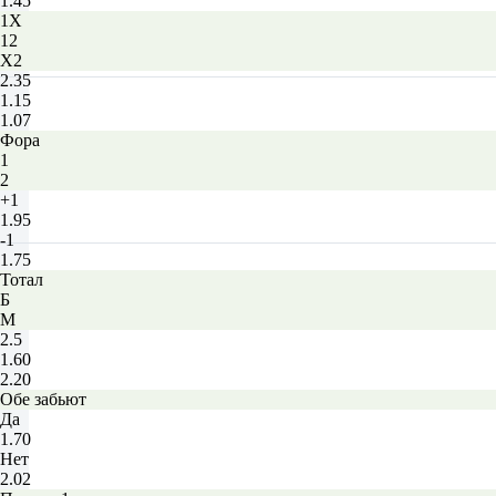
1.45
1X
12
X2
2.35
1.15
1.07
Фора
1
2
+1
1.95
-1
1.75
Тотал
Б
М
2.5
1.60
2.20
Обе забьют
Да
1.70
Нет
2.02