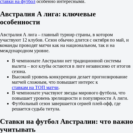
ставки на футбол
особенно интересными.
2.60
ИТ 1
Австралия А лига: ключевые
Б
М
особенности
0.5
1.13
4.80
Австралия А лига – главный турнир страны, в котором
ИТ 2
участвуют 12 клубов. Сезон обычно длится с октября по май, и
Б
команды проводят матчи как на национальном, так и на
М
международном уровне.
0.5
В чемпионате Австралии нет традиционной системы
1.40
вылета – все клубы остаются в лиге независимо от итогов
2.70
сезона.
Брансвик Ювентус
Высокий уровень конкуренции делает прогнозирование
-
матчей сложным, что повышает интерес к
Престон Лайонс
ставкам на ТОП матчи
.
12 августа в 12:30
В чемпионате участвуют звезды мирового футбола, что
5.00
повышает уровень зрелищности и популярности А лиги.
4.30
Футбольный сезон завершается серией плей-офф, где
1.47
решается судьба титула.
1X
12
X2
Ставки на футбол Австралии: что важно
2.30
учитывать
1.14