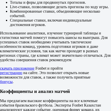
1
Тоталы и форы для продвинутых прогнозов.
1.06
Live-ставки, позволяющие делать прогнозы по ходу игры.
6.70
Комбинированные ставки, объединяющие несколько
ИТ 2
событий.
Б
Специальные ставки, включая индивидуальные
М
достижения игроков.
0.5
2.13
Использование аналитики, изучение турнирной таблицы и
1.64
статистики матчей помогут повысить шансы на выигрыш. Для
10 матчей
успешных ставок необходимо учитывать тактические
Хозяева — Гости
особенности команд, уровень подготовки игроков и даже
1.11
климатические условия, так как матчи проходят в разных
19.00
регионах страны, где климат может значительно отличаться. Для
8.00
удобства совершения ставок рекомендуем
1X
12
скачать приложение
Fonbet и пройти
X2
регистрацию
на сайте. Это позволит открыть новые
1.05
возможности для ставок, а также получить приятные
-
бонусы
.
5.50
Фора
Коэффициенты и анализ матчей
1
2
Мы предлагаем высокие коэффициенты на все ключевые
-5.5
события бразильского футбола. Эксперты Fonbet Казахстан
1.72
анализируют каждое событие, оценивая форму команд, их