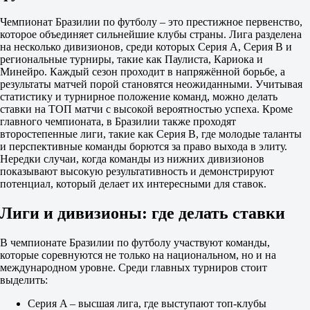
Да
1.88
Чемпионат Бразилии по футболу – это престижное первенство,
Нет
которое объединяет сильнейшие клубы страны. Лига разделена
1.88
на несколько дивизионов, среди которых Серия A, Серия B и
ИТ 1
региональные турниры, такие как Паулиста, Кариока и
Б
Минейро. Каждый сезон проходит в напряжённой борьбе, а
М
результаты матчей порой становятся неожиданными. Учитывая
0.5
статистику и турнирное положение команд, можно делать
1.25
ставки на ТОП матчи с высокой вероятностью успеха. Кроме
3.65
главного чемпионата, в Бразилии также проходят
ИТ 2
второстепенные лиги, такие как Серия B, где молодые таланты
Б
и перспективные команды борются за право выхода в элиту.
М
Нередки случаи, когда команды из нижних дивизионов
0.5
показывают высокую результативность и демонстрируют
1.47
потенциал, который делает их интересными для ставок.
2.50
Фламенго РЖ
Лиги и дивизионы: где делать ставки
-
Витория Салвадор
10 августа в 01:30
В чемпионате Бразилии по футболу участвуют команды,
1.22
которые соревнуются не только на национальном, но и на
6.00
международном уровне. Среди главных турниров стоит
12.50
выделить:
1X
12
Серия A – высшая лига, где выступают топ-клубы