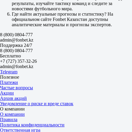
Б
результаты, изучайте тактику команд и следите за
М
новостями футбольного мира.
4.5
Где найти актуальные прогнозы и статистику? На
1.75
официальном сайте Fonbet Казахстан доступны
1.95
аналитические материалы и прогнозы экспертов.
Флуминенсе РЖ
8 (800) 0804-777
-
admin@fonbet.kz
Палмейрас СП
Поддержка 24/7
15 августа в 22:30
8 (800) 0804-777
2.85
Бесплатно
3.10
+7 (727) 357-32-26
2.55
admin@fonbet.kz
1X
Telegram
12
Полезное
X2
Платежи
1.48
Частые вопросы
1.35
Акции
1.40
Архив акций
Фора
Уведомление о риске и вреде ставок
1
О компании
2
О компании
0
Правила
1.97
Политика конфиденциальности
0
Ответственная игра
1.80