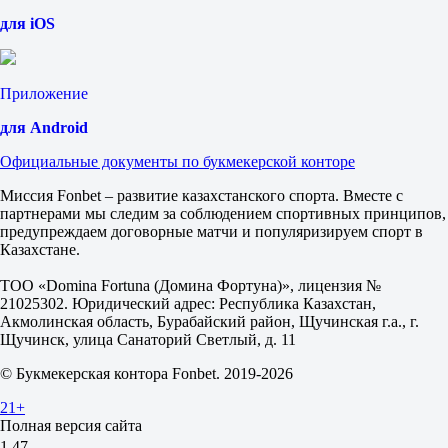
1.57
для iOS
Тотал
Б
М
2.5
Приложение
1.97
1.80
для Android
Атлетико Паранаэнсе
-
Официальные документы по букмекерской конторе
Брагантино
16 августа в 00:30
Миссия Fonbet – развитие казахстанского спорта. Вместе с
2.00
партнерами мы следим за соблюдением спортивных принципов,
3.30
предупреждаем договорные матчи и популяризируем спорт в
3.75
Казахстане.
1X
12
ТОО «Domina Fortuna (Домина Фортуна)», лицензия №
X2
21025302. Юридический адрес: Республика Казахстан,
1.25
Акмолинская область, Бурабайский район, Щучинская г.а., г.
1.30
Щучинск, улица Санаторий Светлый, д. 11
1.75
© Букмекерская контора Fonbet. 2019-2026
Фора
1
21+
2
Полная версия сайта
0
1.47