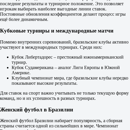
+5.5
последние результаты и турнирное положение. Это позволяет
2.00
игрокам выбирать наиболее выгодные линии ставок.
Тотал
Постоянные обновления коэффициентов делают процесс игры
Б
ещё более динамичным.
М
26.5
Кубковые турниры и международные матчи
1.93
1.77
Помимо внутренних соревнований, бразильские клубы активно
ИТ 1
участвуют в международных турнирах. Среди них:
Б
М
Кубок Либертадорес – престижный южноамериканский
15.5
турнир.
1.72
Кубок Судамерикана – аналог Лиги Европы в Южной
2.00
Америке.
ИТ 2
Клубный чемпионат мира, где бразильские клубы нередко
Б
показывают высокие результаты.
М
10.5
Для ставок на спорт важно учитывать не только текущую форму
2.05
команд, но и их успешность в разных турнирах.
1.68
10 матчей 1-й тайм
Женский футбол в Бразилии
1.30
9.00
Женский футбол Бразилии набирает популярность, а сборная
5.00
страны считается одной из сильнейших в мире. Чемпионат
1X