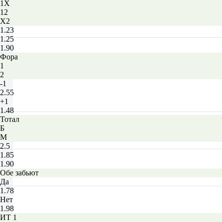
1X
12
X2
1.23
1.25
1.90
Фора
1
2
-1
2.55
+1
1.48
Тотал
Б
М
2.5
1.85
1.90
Обе забьют
Да
1.78
Нет
1.98
ИТ 1