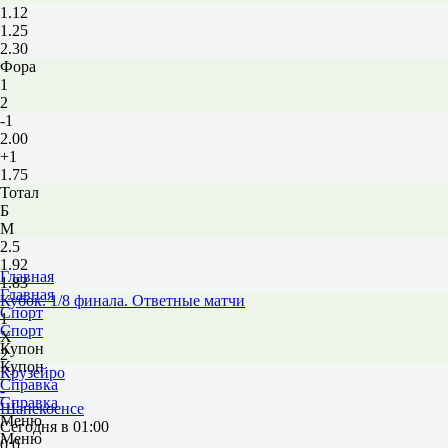
1.12
1.25
2.30
Фора
1
2
-1
2.00
+1
1.75
Тотал
Б
М
2.5
1.92
Главная
1.83
Главная
Кубок. 1/8 финала. Ответные матчи
Спорт
1
Спорт
Х
Купон
2
Купон
Крузейро
Справка
-
Справка
Шапекоенсе
Меню
Сегодня в 01:00
Меню
0:0