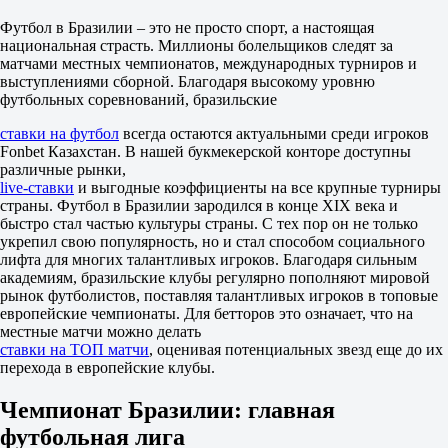
10 августа в 00:30
Футбол в Бразилии – это не просто спорт, а настоящая
2.10
национальная страсть. Миллионы болельщиков следят за
3.20
матчами местных чемпионатов, международных турниров и
3.55
выступлениями сборной. Благодаря высокому уровню
1X
футбольных соревнований, бразильские
12
X2
ставки на футбол
всегда остаются актуальными среди игроков
1.27
Fonbet Казахстан. В нашей букмекерской конторе доступны
1.33
различные рынки,
1.70
live-ставки
и выгодные коэффициенты на все крупные турниры
Фора
страны. Футбол в Бразилии зародился в конце XIX века и
1
быстро стал частью культуры страны. С тех пор он не только
2
укрепил свою популярность, но и стал способом социального
0
лифта для многих талантливых игроков. Благодаря сильным
1.52
академиям, бразильские клубы регулярно пополняют мировой
0
рынок футболистов, поставляя талантливых игроков в топовые
2.45
европейские чемпионаты. Для бетторов это означает, что на
Тотал
местные матчи можно делать
Б
ставки на ТОП матчи
, оценивая потенциальных звезд еще до их
М
перехода в европейские клубы.
2.5
2.08
Чемпионат Бразилии: главная
1.70
Обе забьют
футбольная лига