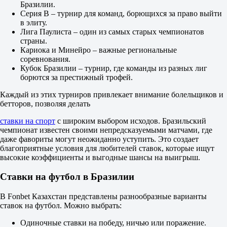
X2
Бразилии.
1.01
Серия B – турнир для команд, борющихся за право выйти
1.11
в элиту.
4.05
Лига Паулиста – один из самых старых чемпионатов
Фора
страны.
1
Кариока и Минейро – важные региональные
2
соревнования.
-1.5
Кубок Бразилии – турнир, где команды из разных лиг
1.68
борются за престижный трофей.
+1.5
2.12
Каждый из этих турниров привлекает внимание болельщиков и
Тотал
бетторов, позволяя делать
Б
М
ставки на спорт
с широким выбором исходов. Бразильский
2.5
чемпионат известен своими непредсказуемыми матчами, где
1.60
даже фавориты могут неожиданно уступить. Это создает
2.30
благоприятные условия для любителей ставок, которые ищут
Обе забьют
высокие коэффициенты и выгодные шансы на выигрыш.
Да
2.25
Ставки на футбол в Бразилии
Нет
1.62
В Fonbet Казахстан представлены разнообразные варианты
ИТ 1
ставок на футбол. Можно выбрать:
Б
М
Одиночные ставки на победу, ничью или поражение.