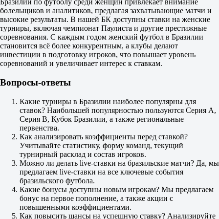
Бразилии по футболу среди женщин привлекает внимание
12
болельщиков и аналитиков, предлагая захватывающие матчи и
X2
высокие результаты. В нашей БК доступны ставки на женские
1.13
турниры, включая чемпионат Паулиста и другие престижные
1.03
соревнования. С каждым годом женский футбол в Бразилии
3.20
становится всё более конкурентным, а клубы делают
Фора
инвестиции в подготовку игроков, что повышает уровень
1
соревнований и увеличивает интерес к ставкам.
2
-2.5
Вопросы-ответы
1.85
+2.5
1.85
Какие турниры в Бразилии наиболее популярны для
Тотал
ставок? Наибольшей популярностью пользуются Серия A,
Б
Серия B, Кубок Бразилии, а также региональные
М
первенства.
11.5
Как анализировать коэффициенты перед ставкой?
1.90
Учитывайте статистику, форму команд, текущий
1.80
турнирный расклад и состав игроков.
ИТ 1
Можно ли делать live-ставки на бразильские матчи? Да, мы
Б
предлагаем live-ставки на все ключевые события
М
бразильского футбола.
7.5
Какие бонусы доступны новым игрокам? Мы предлагаем
1.83
бонус на первое пополнение, а также акции с
1.87
повышенными коэффициентами.
ИТ 2
Как повысить шансы на успешную ставку? Анализируйте