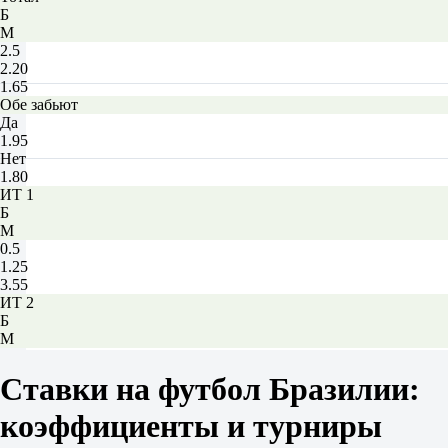
Б
М
2.5
2.20
1.65
Обе забьют
Да
1.95
Нет
1.80
ИТ 1
Б
М
0.5
1.25
3.55
ИТ 2
Б
М
0.5
1.50
Ставки на футбол Бразилии:
2.40
Сантос СП
коэффициенты и турниры
-
Атлетико Паранаэнсе