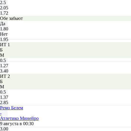
2.5
2.05
1.72
Обе забьют
Да
1.80
Нет
1.95
ИТ 1
Б
М
0.5
1.27
3.40
ИТ 2
Б
М
0.5
1.37
2.85
Ремо Белем
-
Атлетико Минейро
9 августа в 00:30
3.00