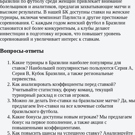
Бразилии по футболу среди женщин привлекает внимание
12
болельщиков и аналитиков, предлагая захватывающие матчи и
X2
высокие результаты. В нашей БК доступны ставки на женские
1.13
турниры, включая чемпионат Паулиста и другие престижные
1.03
соревнования. С каждым годом женский футбол в Бразилии
3.20
становится всё более конкурентным, а клубы делают
Фора
инвестиции в подготовку игроков, что повышает уровень
1
соревнований и увеличивает интерес к ставкам.
2
-2.5
Вопросы-ответы
1.85
+2.5
1.85
Какие турниры в Бразилии наиболее популярны для
Тотал
ставок? Наибольшей популярностью пользуются Серия A,
Б
Серия B, Кубок Бразилии, а также региональные
М
первенства.
11.5
Как анализировать коэффициенты перед ставкой?
1.90
Учитывайте статистику, форму команд, текущий
1.80
турнирный расклад и состав игроков.
ИТ 1
Можно ли делать live-ставки на бразильские матчи? Да, мы
Б
предлагаем live-ставки на все ключевые события
М
бразильского футбола.
7.5
Какие бонусы доступны новым игрокам? Мы предлагаем
1.83
бонус на первое пополнение, а также акции с
1.87
повышенными коэффициентами.
ИТ 2
Как повысить шансы на успешную ставку? Анализируйте