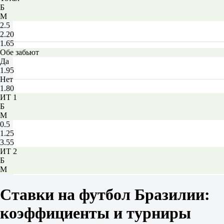
Б
М
2.5
2.20
1.65
Обе забьют
Да
1.95
Нет
1.80
ИТ 1
Б
М
0.5
1.25
3.55
ИТ 2
Б
М
0.5
1.50
Ставки на футбол Бразилии:
2.40
Сантос СП
коэффициенты и турниры
-
Атлетико Паранаэнсе