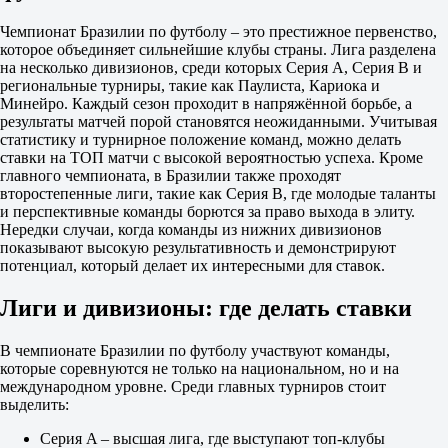
Да
1.88
Чемпионат Бразилии по футболу – это престижное первенство,
Нет
которое объединяет сильнейшие клубы страны. Лига разделена
1.88
на несколько дивизионов, среди которых Серия A, Серия B и
ИТ 1
региональные турниры, такие как Паулиста, Кариока и
Б
Минейро. Каждый сезон проходит в напряжённой борьбе, а
М
результаты матчей порой становятся неожиданными. Учитывая
0.5
статистику и турнирное положение команд, можно делать
1.25
ставки на ТОП матчи с высокой вероятностью успеха. Кроме
3.65
главного чемпионата, в Бразилии также проходят
ИТ 2
второстепенные лиги, такие как Серия B, где молодые таланты
Б
и перспективные команды борются за право выхода в элиту.
М
Нередки случаи, когда команды из нижних дивизионов
0.5
показывают высокую результативность и демонстрируют
1.47
потенциал, который делает их интересными для ставок.
2.50
Фламенго РЖ
Лиги и дивизионы: где делать ставки
-
Витория Салвадор
10 августа в 01:30
В чемпионате Бразилии по футболу участвуют команды,
1.22
которые соревнуются не только на национальном, но и на
6.00
международном уровне. Среди главных турниров стоит
12.50
выделить:
1X
12
Серия A – высшая лига, где выступают топ-клубы