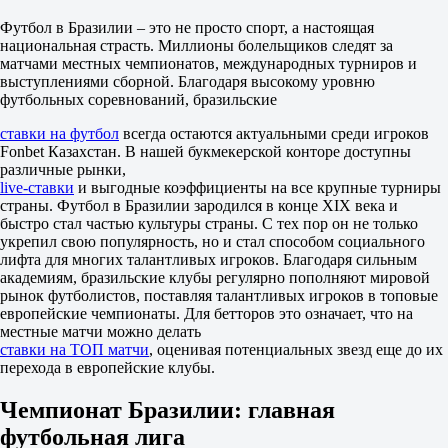
10 августа в 00:30
Футбол в Бразилии – это не просто спорт, а настоящая
2.10
национальная страсть. Миллионы болельщиков следят за
3.20
матчами местных чемпионатов, международных турниров и
3.55
выступлениями сборной. Благодаря высокому уровню
1X
футбольных соревнований, бразильские
12
X2
ставки на футбол
всегда остаются актуальными среди игроков
1.27
Fonbet Казахстан. В нашей букмекерской конторе доступны
1.33
различные рынки,
1.70
live-ставки
и выгодные коэффициенты на все крупные турниры
Фора
страны. Футбол в Бразилии зародился в конце XIX века и
1
быстро стал частью культуры страны. С тех пор он не только
2
укрепил свою популярность, но и стал способом социального
0
лифта для многих талантливых игроков. Благодаря сильным
1.52
академиям, бразильские клубы регулярно пополняют мировой
0
рынок футболистов, поставляя талантливых игроков в топовые
2.45
европейские чемпионаты. Для бетторов это означает, что на
Тотал
местные матчи можно делать
Б
ставки на ТОП матчи
, оценивая потенциальных звезд еще до их
М
перехода в европейские клубы.
2.5
2.08
Чемпионат Бразилии: главная
1.70
Обе забьют
футбольная лига