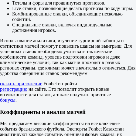
1
Тоталы и форы для продвинутых прогнозов.
1.06
Live-ставки, позволяющие делать прогнозы по ходу игры.
6.70
Комбинированные ставки, объединяющие несколько
ИТ 2
событий.
Б
Специальные ставки, включая индивидуальные
М
достижения игроков.
0.5
2.13
Использование аналитики, изучение турнирной таблицы и
1.64
статистики матчей помогут повысить шансы на выигрыш. Для
10 матчей
успешных ставок необходимо учитывать тактические
Хозяева — Гости
особенности команд, уровень подготовки игроков и даже
1.11
климатические условия, так как матчи проходят в разных
19.00
регионах страны, где климат может значительно отличаться. Для
8.00
удобства совершения ставок рекомендуем
1X
12
скачать приложение
Fonbet и пройти
X2
регистрацию
на сайте. Это позволит открыть новые
1.05
возможности для ставок, а также получить приятные
-
бонусы
.
5.50
Фора
Коэффициенты и анализ матчей
1
2
Мы предлагаем высокие коэффициенты на все ключевые
-5.5
события бразильского футбола. Эксперты Fonbet Казахстан
1.72
анализируют каждое событие, оценивая форму команд, их