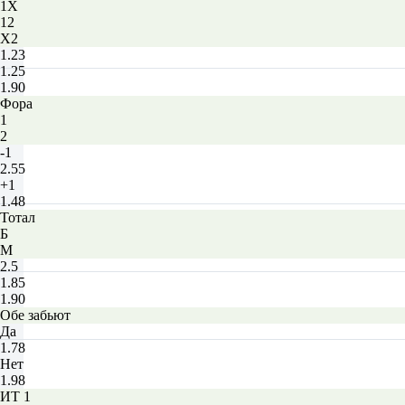
1X
12
X2
1.23
1.25
1.90
Фора
1
2
-1
2.55
+1
1.48
Тотал
Б
М
2.5
1.85
1.90
Обе забьют
Да
1.78
Нет
1.98
ИТ 1