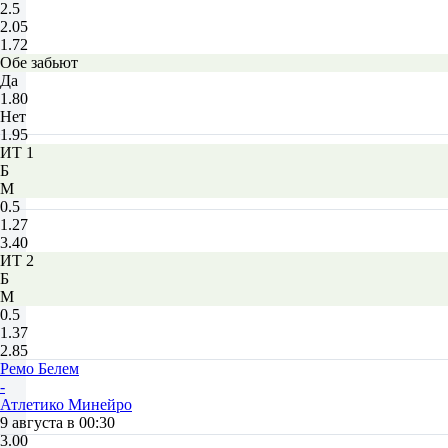
2.5
2.05
1.72
Обе забьют
Да
1.80
Нет
1.95
ИТ 1
Б
М
0.5
1.27
3.40
ИТ 2
Б
М
0.5
1.37
2.85
Ремо Белем
-
Атлетико Минейро
9 августа в 00:30
3.00