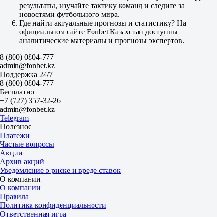
Б
результаты, изучайте тактику команд и следите за
М
новостями футбольного мира.
4.5
Где найти актуальные прогнозы и статистику? На
1.75
официальном сайте Fonbet Казахстан доступны
1.95
аналитические материалы и прогнозы экспертов.
Флуминенсе РЖ
8 (800) 0804-777
-
admin@fonbet.kz
Палмейрас СП
Поддержка 24/7
15 августа в 22:30
8 (800) 0804-777
2.85
Бесплатно
3.10
+7 (727) 357-32-26
2.55
admin@fonbet.kz
1X
Telegram
12
Полезное
X2
Платежи
1.48
Частые вопросы
1.35
Акции
1.40
Архив акций
Фора
Уведомление о риске и вреде ставок
1
О компании
2
О компании
0
Правила
1.97
Политика конфиденциальности
0
Ответственная игра
1.80