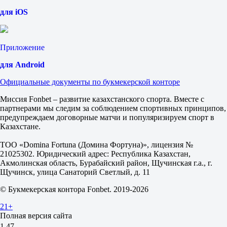
1.57
для iOS
Тотал
Б
М
2.5
Приложение
1.97
1.80
для Android
Атлетико Паранаэнсе
-
Официальные документы по букмекерской конторе
Брагантино
16 августа в 00:30
Миссия Fonbet – развитие казахстанского спорта. Вместе с
2.00
партнерами мы следим за соблюдением спортивных принципов,
3.30
предупреждаем договорные матчи и популяризируем спорт в
3.75
Казахстане.
1X
12
ТОО «Domina Fortuna (Домина Фортуна)», лицензия №
X2
21025302. Юридический адрес: Республика Казахстан,
1.25
Акмолинская область, Бурабайский район, Щучинская г.а., г.
1.30
Щучинск, улица Санаторий Светлый, д. 11
1.75
© Букмекерская контора Fonbet. 2019-2026
Фора
1
21+
2
Полная версия сайта
0
1.47