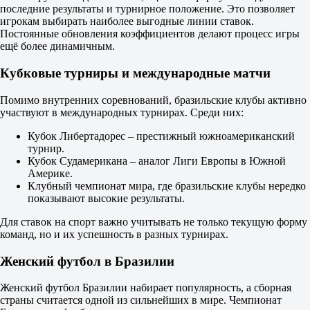
+5.5
последние результаты и турнирное положение. Это позволяет
2.00
игрокам выбирать наиболее выгодные линии ставок.
Тотал
Постоянные обновления коэффициентов делают процесс игры
Б
ещё более динамичным.
М
26.5
Кубковые турниры и международные матчи
1.93
1.77
Помимо внутренних соревнований, бразильские клубы активно
ИТ 1
участвуют в международных турнирах. Среди них:
Б
М
Кубок Либертадорес – престижный южноамериканский
15.5
турнир.
1.72
Кубок Судамерикана – аналог Лиги Европы в Южной
2.00
Америке.
ИТ 2
Клубный чемпионат мира, где бразильские клубы нередко
Б
показывают высокие результаты.
М
10.5
Для ставок на спорт важно учитывать не только текущую форму
2.05
команд, но и их успешность в разных турнирах.
1.68
10 матчей 1-й тайм
Женский футбол в Бразилии
1.30
9.00
Женский футбол Бразилии набирает популярность, а сборная
5.00
страны считается одной из сильнейших в мире. Чемпионат
1X