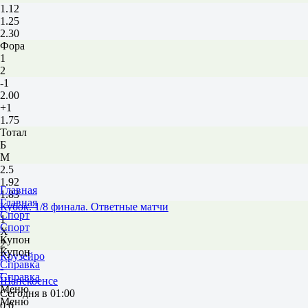
1.12
1.25
2.30
Фора
1
2
-1
2.00
+1
1.75
Тотал
Б
М
2.5
1.92
Главная
1.83
Главная
Кубок. 1/8 финала. Ответные матчи
Спорт
1
Спорт
Х
Купон
2
Купон
Крузейро
Справка
-
Справка
Шапекоенсе
Меню
Сегодня в 01:00
Меню
0:0