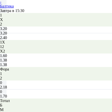
-
Балтика
Завтра в 15:30
1
Х
2
3.20
3.20
2.40
1X
12
X2
1.60
1.38
1.38
Фора
1
2
0
2.18
0
1.70
Тотал
Б
М