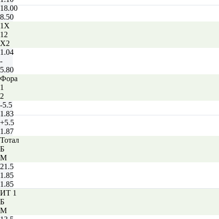
18.00
8.50
1X
12
X2
1.04
-
5.80
Фора
1
2
-5.5
1.83
+5.5
1.87
Тотал
Б
М
21.5
1.85
1.85
ИТ 1
Б
М