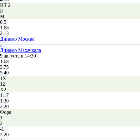
ИТ 2
Б
М
0.5
1.68
2.13
Динамо Москва
-
Динамо Махачкала
9 августа в 14:30
1.68
3.75
5.40
1X
12
X2
1.17
1.30
2.20
Фора
1
2
-1
2.20