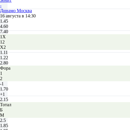
Зенит
-
Динамо Москва
16 августа в 14:30
1.45
4.60
7.40
1X
12
X2
1.11
1.22
2.80
Фора
1
2
-1
1.70
+1
2.15
Тотал
Б
М
2.5
1.85