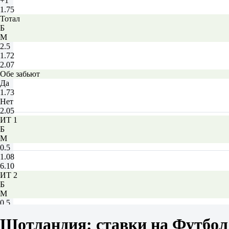
+1
1.75
Тотал
Б
М
2.5
1.72
2.07
Обе забьют
Да
1.73
Нет
2.05
ИТ 1
Б
М
0.5
1.08
6.10
ИТ 2
Б
М
0.5
1.52
Шотландия: ставки на Футбол
2.35