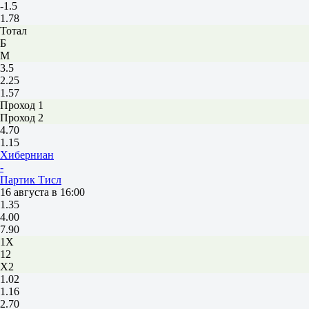
-1.5
1.78
Тотал
Б
М
3.5
2.25
1.57
Проход 1
Проход 2
4.70
1.15
Хиберниан
-
Партик Тисл
16 августа в 16:00
1.35
4.00
7.90
1X
12
X2
1.02
1.16
2.70