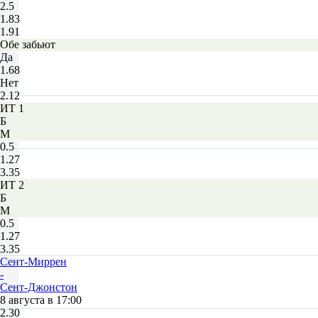
2.5
1.83
1.91
Обе забьют
Да
1.68
Нет
2.12
ИТ 1
Б
М
0.5
1.27
3.35
ИТ 2
Б
М
0.5
1.27
3.35
Сент-Миррен
-
Сент-Джонстон
8 августа в 17:00
2.30