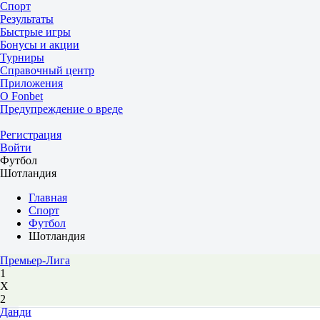
Спорт
Результаты
Быстрые игры
Бонусы и акции
Турниры
Справочный центр
Приложения
О Fonbet
Предупреждение о вреде
Регистрация
Войти
Футбол
Шотландия
Главная
Спорт
Футбол
Шотландия
Премьер-Лига
1
Х
2
Данди