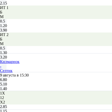
2.15
ИТ 1
Б
М
0.5
1.20
3.90
ИТ 2
Б
М
0.5
1.30
3.20
Килмарнок
-
Селтик
9 августа в 15:30
6.80
5.10
1.40
1X
12
X2
2.85
1.15