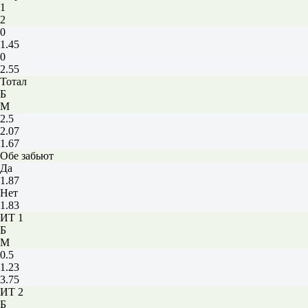
1
2
0
1.45
0
2.55
Тотал
Б
М
2.5
2.07
1.67
Обе забьют
Да
1.87
Нет
1.83
ИТ 1
Б
М
0.5
1.23
3.75
ИТ 2
Б