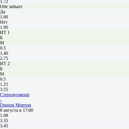
1.72
Обе забьют
Да
1.80
Нет
1.90
ИТ 1
Б
М
0.5
1.40
2.75
ИТ 2
Б
М
0.5
1.25
3.55
Стенхаусмюир
-
Гринок Мортон
8 августа в 17:00
1.98
3.35
3.45