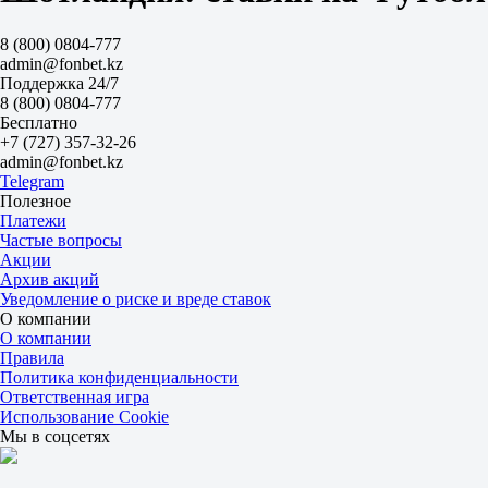
Мотеруэлл
-
Фалкирк
8 (800) 0804-777
9 августа в 17:00
admin@fonbet.kz
1.75
Поддержка 24/7
3.85
8 (800) 0804-777
4.30
Бесплатно
1X
+7 (727) 357-32-26
12
admin@fonbet.kz
X2
Telegram
1.20
Полезное
1.25
Платежи
2.00
Частые вопросы
Фора
Акции
1
Архив акций
2
Уведомление о риске и вреде ставок
-1
О компании
2.30
О компании
+1
Правила
1.60
Политика конфиденциальности
Тотал
Ответственная игра
Б
Использование Cookie
М
Мы в соцсетях
2.5
1.70