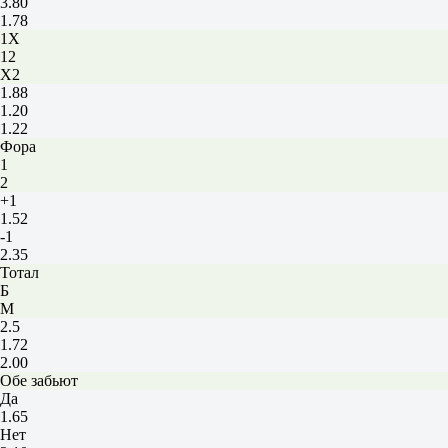
3.80
1.78
1X
12
X2
1.88
1.20
1.22
Фора
1
2
+1
1.52
-1
2.35
Тотал
Б
М
2.5
1.72
2.00
Обе забьют
Да
1.65
Нет