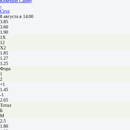
Кимчхон Санму
-
Сеул
8 августа в 14:00
3.85
3.60
1.90
1X
12
X2
1.85
1.27
1.25
Фора
1
2
+1
1.45
-1
2.65
Тотал
Б
М
2.5
1.80