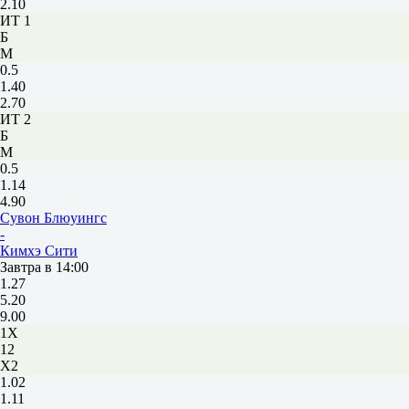
2.10
ИТ 1
Б
М
0.5
1.40
2.70
ИТ 2
Б
М
0.5
1.14
4.90
Сувон Блюуингс
-
Кимхэ Сити
Завтра в 14:00
1.27
5.20
9.00
1X
12
X2
1.02
1.11