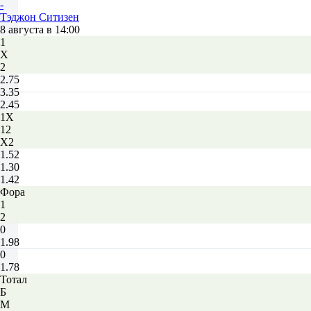
-
Тэджон Ситизен
8 августа в 14:00
1
Х
2
2.75
3.35
2.45
1X
12
X2
1.52
1.30
1.42
Фора
1
2
0
1.98
0
1.78
Тотал
Б
М