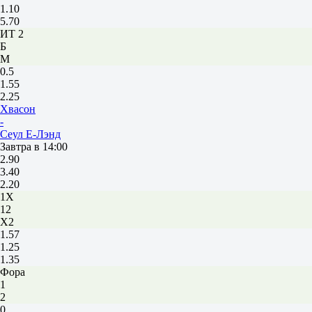
1.10
5.70
ИТ 2
Б
М
0.5
1.55
2.25
Хвасон
-
Сеул Е-Лэнд
Завтра в 14:00
2.90
3.40
2.20
1X
12
X2
1.57
1.25
1.35
Фора
1
2
0