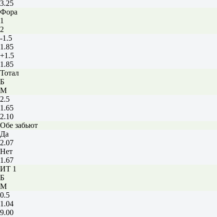
3.25
Фора
1
2
-1.5
1.85
+1.5
1.85
Тотал
Б
М
2.5
1.65
2.10
Обе забьют
Да
2.07
Нет
1.67
ИТ 1
Б
М
0.5
1.04
9.00