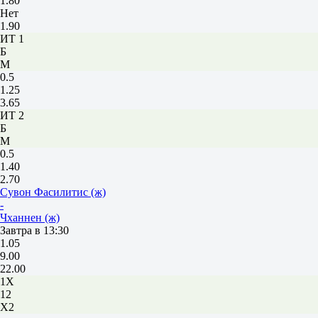
1.80
Нет
1.90
ИТ 1
Б
М
0.5
1.25
3.65
ИТ 2
Б
М
0.5
1.40
2.70
Сувон Фасилитис (ж)
-
Чханнен (ж)
Завтра в 13:30
1.05
9.00
22.00
1X
12
X2