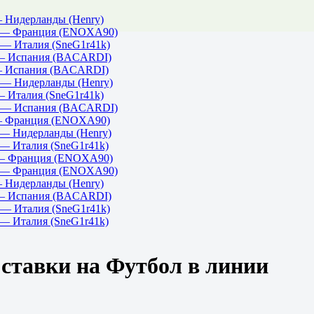
— Нидерланды (Henry)
 — Франция (ENOXA90)
— Италия (SneG1r41k)
 — Испания (BACARDI)
 — Испания (BACARDI)
— Нидерланды (Henry)
— Италия (SneG1r41k)
 — Испания (BACARDI)
 — Франция (ENOXA90)
— Нидерланды (Henry)
— Италия (SneG1r41k)
 — Франция (ENOXA90)
 — Франция (ENOXA90)
— Нидерланды (Henry)
 — Испания (BACARDI)
— Италия (SneG1r41k)
— Италия (SneG1r41k)
 ставки на Футбол в линии