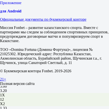
Приложение
Нет
2.25
для Android
ИТ 1
Б
Официальные документы по букмекерской конторе
М
0.5
Миссия Fonbet – развитие казахстанского спорта. Вместе с
1.28
партнерами мы следим за соблюдением спортивных принципов,
3.35
предупреждаем договорные матчи и популяризируем спорт в
ИТ 2
Казахстане.
Б
М
ТОО «Domina Fortuna (Домина Фортуна)», лицензия №
1.5
21025302. Юридический адрес: Республика Казахстан,
1.88
Акмолинская область, Бурабайский район, Щучинская г.а., г.
1.82
Щучинск, улица Санаторий Светлый, д. 11
Испания (BACARDI)
-
© Букмекерская контора Fonbet. 2019-2026
Италия (SneG1r41k)
Сегодня в 09:16
21+
2.30
Полная версия сайта
3.00
3.20
1X
12
X2
1.33