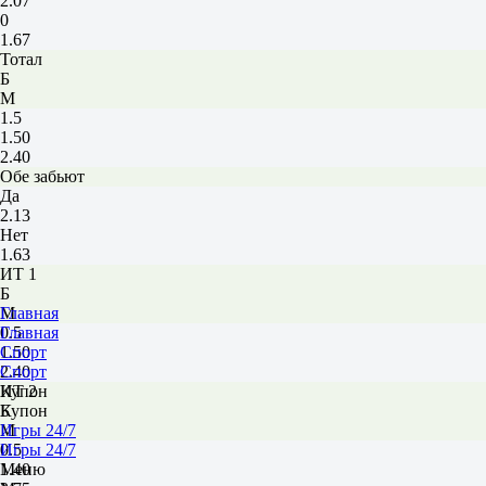
2.07
0
1.67
Тотал
Б
М
1.5
1.50
2.40
Обе забьют
Да
2.13
Нет
1.63
ИТ 1
Б
М
Главная
0.5
Главная
1.50
Спорт
2.40
Спорт
ИТ 2
Купон
Б
Купон
М
Игры 24/7
0.5
Игры 24/7
1.40
Меню