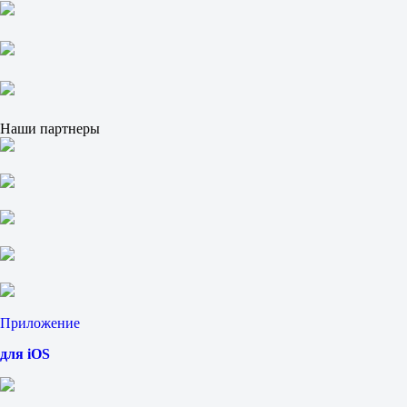
2.85
4.00
2.08
1X
12
X2
1.68
1.25
Наши партнеры
1.40
Фора
1
2
0
2.20
0
1.60
Тотал
Б
М
2.5
Приложение
1.60
2.20
для iOS
Обе забьют
Да
1.57