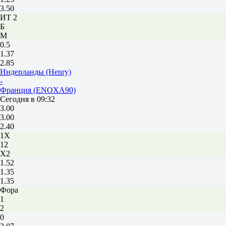
3.50
ИТ 2
Б
М
0.5
1.37
2.85
Нидерланды (Henry)
-
Франция (ENOXA90)
Сегодня в 09:32
3.00
3.00
2.40
1X
12
X2
1.52
1.35
1.35
Фора
1
2
0