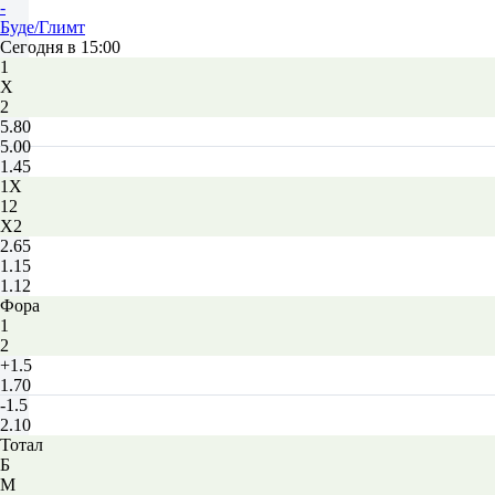
-
Буде/Глимт
Сегодня в 15:00
1
Х
2
5.80
5.00
1.45
1X
12
X2
2.65
1.15
1.12
Фора
1
2
+1.5
1.70
-1.5
2.10
Тотал
Б
М