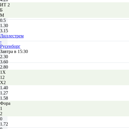
ИТ 2
Б
М
0.5
1.30
3.15
Лиллестрем
-
Русенборг
Завтра в 15:30
2.30
3.60
2.80
1X
12
X2
1.40
1.27
1.58
Фора
1
2
0
1.72