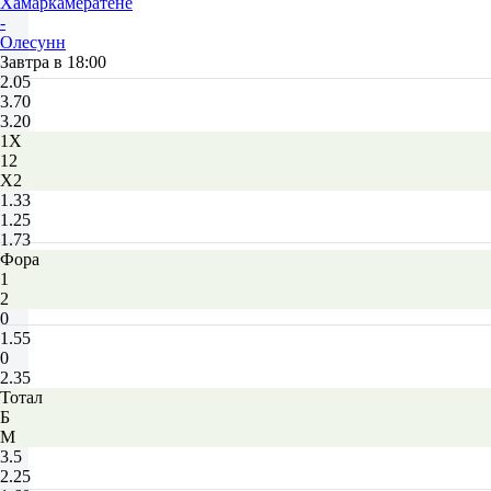
Хамаркамератене
-
Олесунн
Завтра в 18:00
2.05
3.70
3.20
1X
12
X2
1.33
1.25
1.73
Фора
1
2
0
1.55
0
2.35
Тотал
Б
М
3.5
2.25