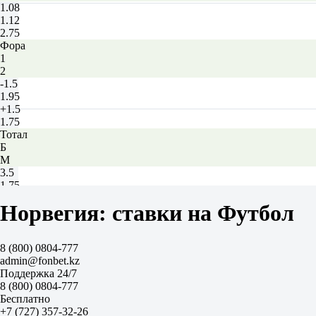
1.08
1.12
2.75
Фора
1
2
-1.5
1.95
+1.5
1.75
Тотал
Б
М
3.5
1.75
1.95
Норвегия: ставки на Футбол
Обе забьют
Да
1.48
8 (800) 0804-777
Нет
admin@fonbet.kz
2.50
Поддержка 24/7
ИТ 1
8 (800) 0804-777
Б
Бесплатно
М
+7 (727) 357-32-26
1