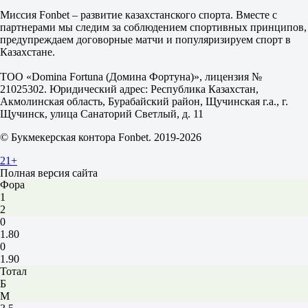
2.65
Миссия Fonbet – развитие казахстанского спорта. Вместе с
Стреммен
партнерами мы следим за соблюдением спортивных принципов,
-
предупреждаем договорные матчи и популяризируем спорт в
Ранхейм
Казахстане.
Завтра в 18:00
2.35
ТОО «Domina Fortuna (Домина Фортуна)», лицензия №
3.90
21025302. Юридический адрес: Республика Казахстан,
2.45
Акмолинская область, Бурабайский район, Щучинская г.а., г.
1X
Щучинск, улица Санаторий Светлый, д. 11
12
X2
© Букмекерская контора Fonbet. 2019-2026
1.45
1.20
21+
1.50
Полная версия сайта
Фора
1
2
0
1.80
0
1.90
Тотал
Б
М