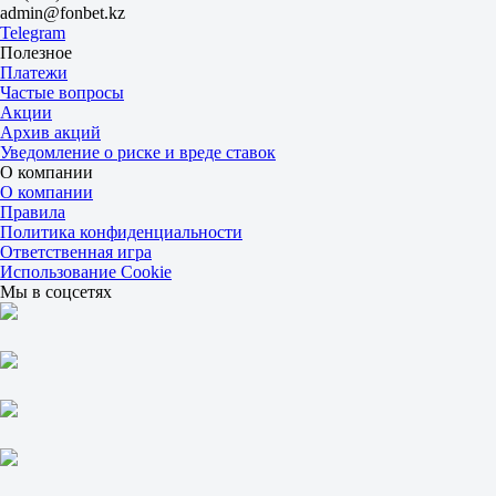
admin@fonbet.kz
1.07
Telegram
6.60
Полезное
ИТ 2
Платежи
Б
Частые вопросы
М
Акции
0.5
Архив акций
1.40
Уведомление о риске и вреде ставок
2.70
О компании
Хеугесунн
О компании
-
Правила
Рауфосс
Политика конфиденциальности
Завтра в 18:00
Ответственная игра
1.28
Использование Cookie
5.80
Мы в соцсетях
7.30
1X
12
X2
1.05
1.09
3.20
Фора
1
2
-1.5