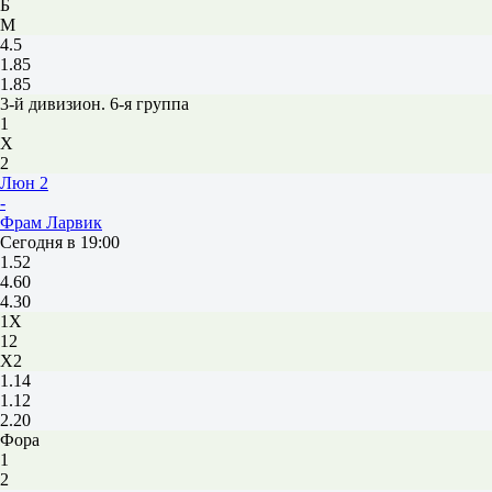
Б
М
4.5
1.85
1.85
3-й дивизион. 6-я группа
1
Х
2
Люн 2
-
Фрам Ларвик
Сегодня в 19:00
1.52
4.60
4.30
1X
12
X2
1.14
1.12
2.20
Фора
1
2