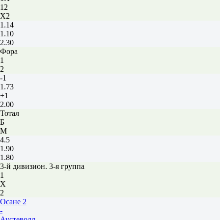
12
X2
1.14
1.10
2.30
Фора
1
2
-1
1.73
+1
2.00
Тотал
Б
М
4.5
1.90
1.80
3-й дивизион. 3-я группа
1
Х
2
Осане 2
-
Аустеволл