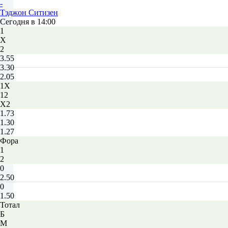
-
Тэджон Ситизен
Сегодня в 14:00
1
Х
2
3.55
3.30
2.05
1X
12
X2
1.73
1.30
1.27
Фора
1
2
0
2.50
0
1.50
Тотал
Б
М