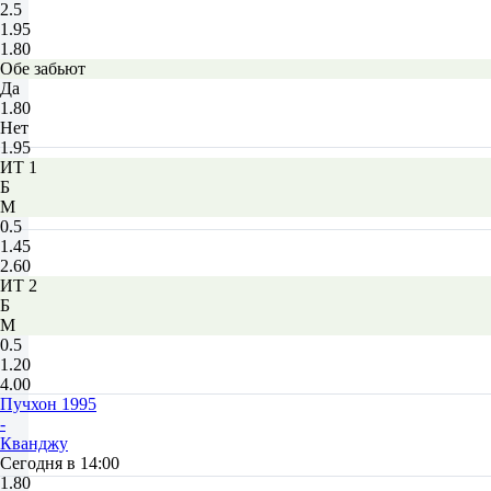
2.5
1.95
1.80
Обе забьют
Да
1.80
Нет
1.95
ИТ 1
Б
М
0.5
1.45
2.60
ИТ 2
Б
М
0.5
1.20
4.00
Пучхон 1995
-
Кванджу
Сегодня в 14:00
1.80