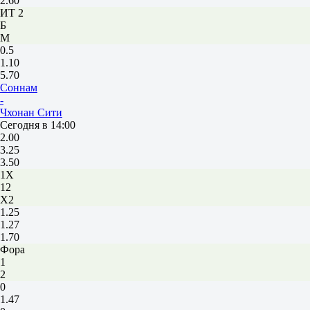
2.60
ИТ 2
Б
М
0.5
1.10
5.70
Соннам
-
Чхонан Сити
Сегодня в 14:00
2.00
3.25
3.50
1X
12
X2
1.25
1.27
1.70
Фора
1
2
0
1.47