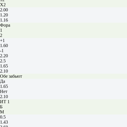
X2
2.00
1.20
1.16
Фора
1
2
+1
1.60
-1
2.20
2.5
1.65
2.10
Обе забьют
Да
1.65
Нет
2.10
ИТ 1
Б
М
0.5
1.43