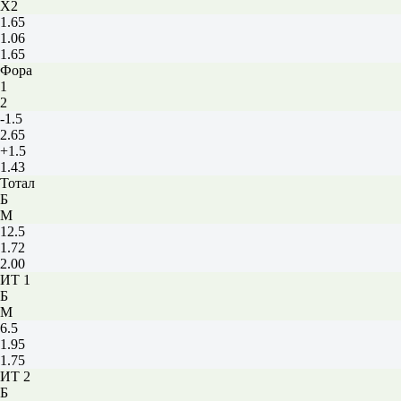
X2
1.65
1.06
1.65
Фора
1
2
-1.5
2.65
+1.5
1.43
Тотал
Б
М
12.5
1.72
2.00
ИТ 1
Б
М
6.5
1.95
1.75
ИТ 2
Б