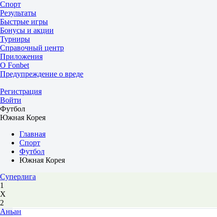
Спорт
Результаты
Быстрые игры
Бонусы и акции
Турниры
Справочный центр
Приложения
О Fonbet
Предупреждение о вреде
Регистрация
Войти
Футбол
Южная Корея
Главная
Спорт
Футбол
Южная Корея
Суперлига
1
Х
2
Аньан