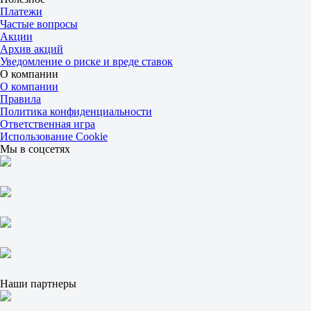
1.70
Платежи
ИТ 1
Частые вопросы
Б
Акции
М
Архив акций
0.5
Уведомление о риске и вреде ставок
1.20
О компании
4.05
О компании
ИТ 2
Правила
Б
Политика конфиденциальности
М
Ответственная игра
0.5
Использование Cookie
1.67
Мы в соцсетях
2.07
Пхохан Стилерс
-
Ульсан Хендай
Сегодня в 14:00
3.40
3.30
2.12
1X
12
Наши партнеры
X2
1.68
1.30