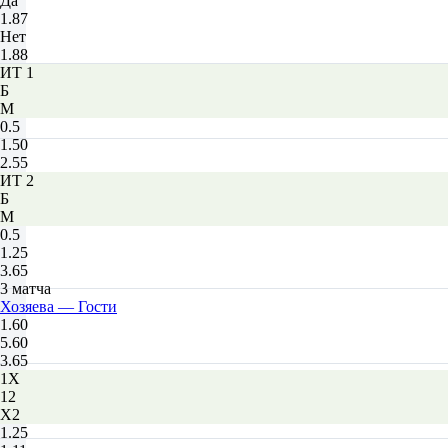
Да
1.87
Нет
1.88
ИТ 1
Б
М
0.5
1.50
2.55
ИТ 2
Б
М
0.5
1.25
3.65
3 матча
Хозяева — Гости
1.60
5.60
3.65
1X
12
X2
1.25