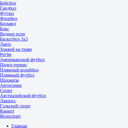
Бейсбол
Гандбол
Футзал
Флорбол
Бильярд
Бокс
Водное поло
Баскетбол 3x3
Дартс
Хоккей на траве
Регби
Американский футбол
Падел-теннис
Пляжный волейбол
Пляжный футбол
Шахматы
Автогонки
Спорт
Австралийский футбол
Лакросс
Гэльский спорт
Крикет
Велоспорт
Главная