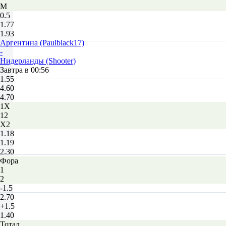
М
0.5
1.77
1.93
Аргентина (Paulblack17)
-
Нидерланды (Shooter)
Завтра в 00:56
1.55
4.60
4.70
1X
12
X2
1.18
1.19
2.30
Фора
1
2
-1.5
2.70
+1.5
1.40
Тотал