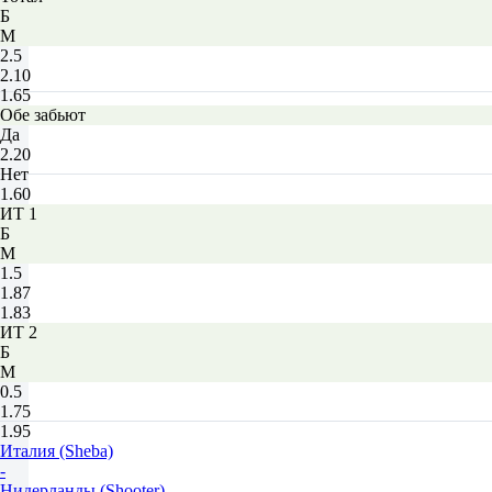
Б
М
2.5
2.10
1.65
Обе забьют
Да
2.20
Нет
1.60
ИТ 1
Б
М
1.5
1.87
1.83
ИТ 2
Б
М
0.5
1.75
1.95
Италия (Sheba)
-
Нидерланды (Shooter)