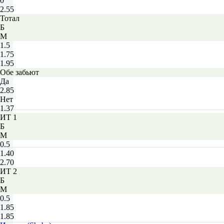
0
2.55
Тотал
Б
М
1.5
1.75
1.95
Обе забьют
Да
2.85
Нет
1.37
ИТ 1
Б
М
0.5
1.40
2.70
ИТ 2
Б
М
0.5
1.85
1.85