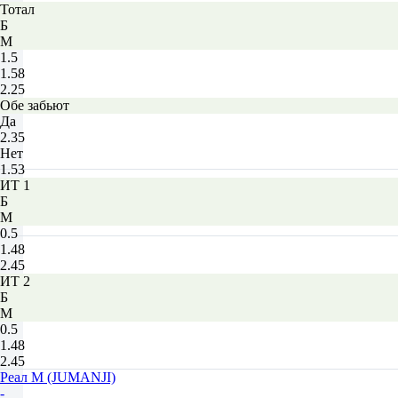
Тотал
Б
М
1.5
1.58
2.25
Обе забьют
Да
2.35
Нет
1.53
ИТ 1
Б
М
0.5
1.48
2.45
ИТ 2
Б
М
0.5
1.48
2.45
Реал М (JUMANJI)
-