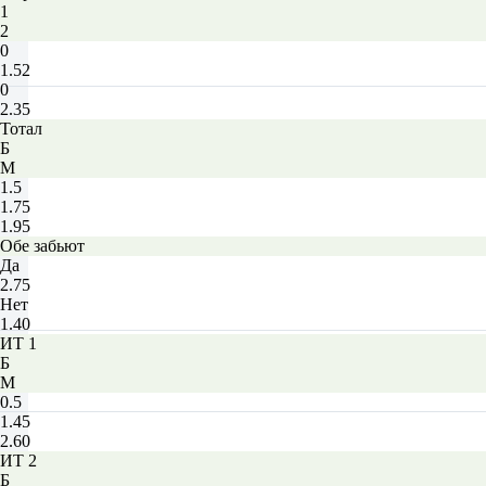
1
2
0
1.52
0
2.35
Тотал
Б
М
1.5
1.75
1.95
Обе забьют
Да
2.75
Нет
1.40
ИТ 1
Б
М
0.5
1.45
2.60
ИТ 2
Б