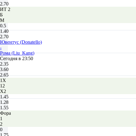
2.70
ИТ 2
Б
М
0.5
1.40
2.70
Ювентус (Donatello)
-
Рома (Liu_Kang)
Сегодня в 23:50
2.35
3.60
2.65
1X
12
X2
1.45
1.28
1.55
Фора
1
2
0
1.75