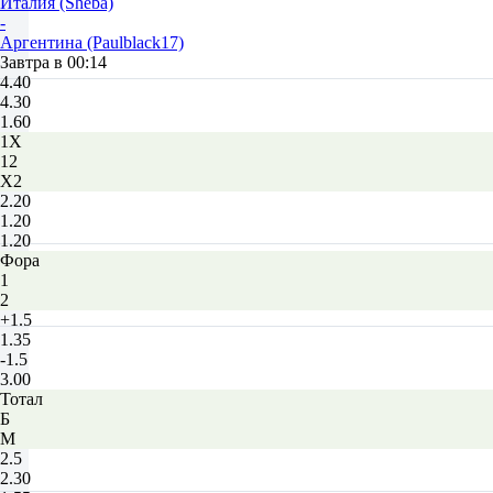
Италия (Sheba)
-
Аргентина (Paulblack17)
Завтра в 00:14
4.40
4.30
1.60
1X
12
X2
2.20
1.20
1.20
Фора
1
2
+1.5
1.35
-1.5
3.00
Тотал
Б
М
2.5
2.30