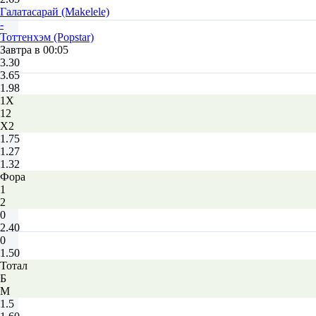
Галатасарай (Makelele)
-
Тоттенхэм (Popstar)
Завтра в 00:05
3.30
3.65
1.98
1X
12
X2
1.75
1.27
1.32
Фора
1
2
0
2.40
0
1.50
Тотал
Б
М
1.5