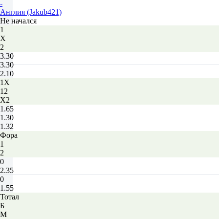
-
Англия (Jakub421)
Не начался
1
Х
2
3.30
3.30
2.10
1X
12
X2
1.65
1.30
1.32
Фора
1
2
0
2.35
0
1.55
Тотал
Б
М