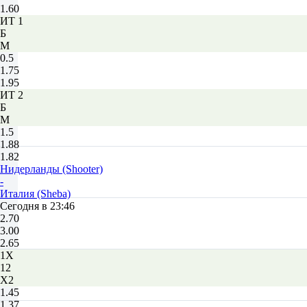
1.60
ИТ 1
Б
М
0.5
1.75
1.95
ИТ 2
Б
М
1.5
1.88
1.82
Нидерланды (Shooter)
-
Италия (Sheba)
Сегодня в 23:46
2.70
3.00
2.65
1X
12
X2
1.45
1.37