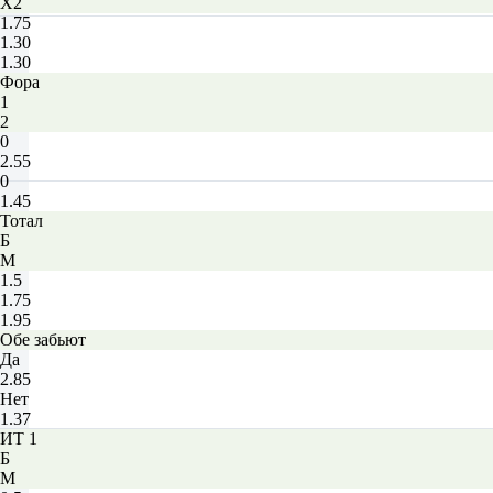
X2
1.75
1.30
1.30
Фора
1
2
0
2.55
0
1.45
Тотал
Б
М
1.5
1.75
1.95
Обе забьют
Да
2.85
Нет
1.37
ИТ 1
Б
М