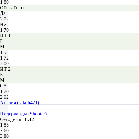
1.80
Обе забьют
Да
2.02
Нет
1.70
ИТ 1
Б
М
1.5
1.72
2.00
ИТ 2
Б
М
0.5
1.70
2.02
Англия (Jakub421)
-
Нидерланды (Shooter)
Сегодня в 18:42
1.85
3.60
3.80