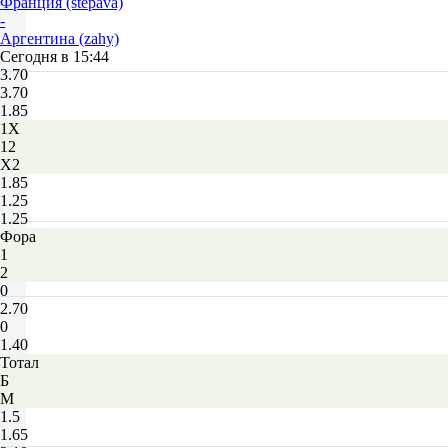
Франция (stepava)
-
Аргентина (zahy)
Сегодня в 15:44
3.70
3.70
1.85
1X
12
X2
1.85
1.25
1.25
Фора
1
2
0
2.70
0
1.40
Тотал
Б
М
1.5
1.65