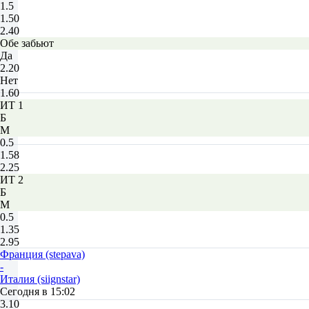
1.5
1.50
2.40
Обе забьют
Да
2.20
Нет
1.60
ИТ 1
Б
М
0.5
1.58
2.25
ИТ 2
Б
М
0.5
1.35
2.95
Франция (stepava)
-
Италия (siignstar)
Сегодня в 15:02
3.10