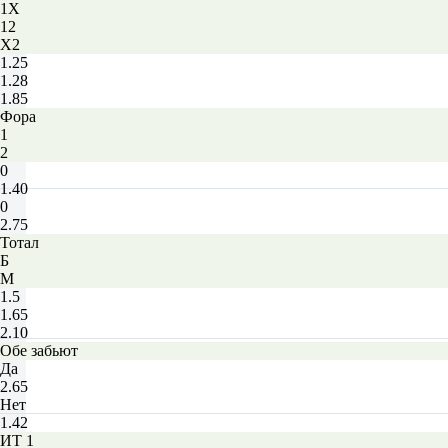
1X
12
X2
1.25
1.28
1.85
Фора
1
2
0
1.40
0
2.75
Тотал
Б
М
1.5
1.65
2.10
Обе забьют
Да
2.65
Нет
1.42
ИТ 1