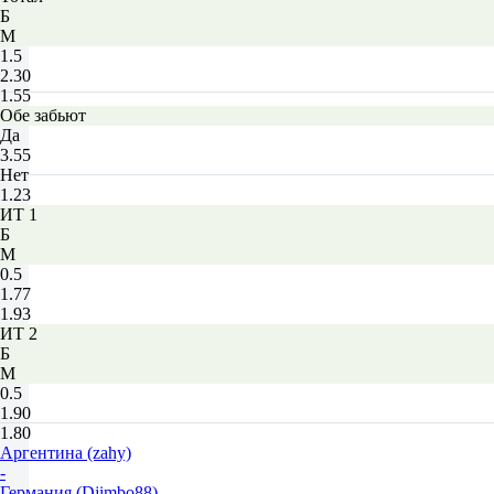
Б
М
1.5
2.30
1.55
Обе забьют
Да
3.55
Нет
1.23
ИТ 1
Б
М
0.5
1.77
1.93
ИТ 2
Б
М
0.5
1.90
1.80
Аргентина (zahy)
-
Германия (Djimbo88)