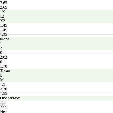
2.65
2.65
1X
12
X2
1.45
1.45
1.35
Фора
1
2
0
2.02
0
1.70
Тотал
Б
М
1.5
2.30
1.55
Обе забьют
Да
3.55
Нет