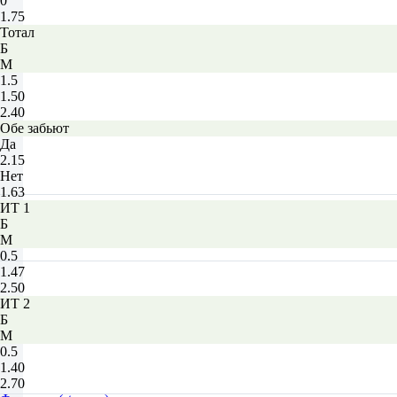
0
1.75
Тотал
Б
М
1.5
1.50
2.40
Обе забьют
Да
2.15
Нет
1.63
ИТ 1
Б
М
0.5
1.47
2.50
ИТ 2
Б
М
0.5
1.40
2.70