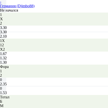
-
Германия (Djimbo88)
Не начался
1
Х
2
3.30
3.30
2.10
1X
12
X2
1.67
1.32
1.30
Фора
1
2
0
2.35
0
1.53
Тотал
Б
М