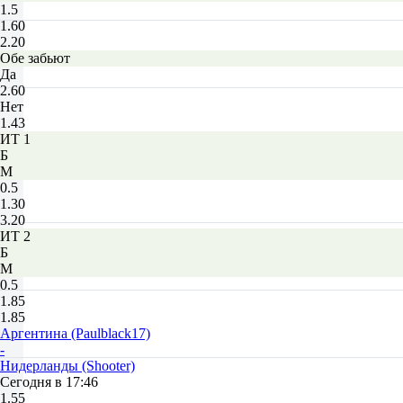
1.5
1.60
2.20
Обе забьют
Да
2.60
Нет
1.43
ИТ 1
Б
М
0.5
1.30
3.20
ИТ 2
Б
М
0.5
1.85
1.85
Аргентина (Paulblack17)
-
Нидерланды (Shooter)
Сегодня в 17:46
1.55