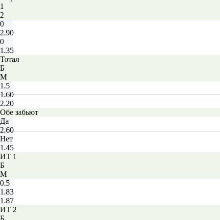
1
2
0
2.90
0
1.35
Тотал
Б
М
1.5
1.60
2.20
Обе забьют
Да
2.60
Нет
1.45
ИТ 1
Б
М
0.5
1.83
1.87
ИТ 2
Б