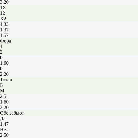
3.20
1X
12
X2
1.33
1.37
1.57
Фора
1
2
0
1.60
0
2.20
Тотал
Б
М
2.5
1.60
2.20
Обе забьют
Да
1.47
Нет
2.50