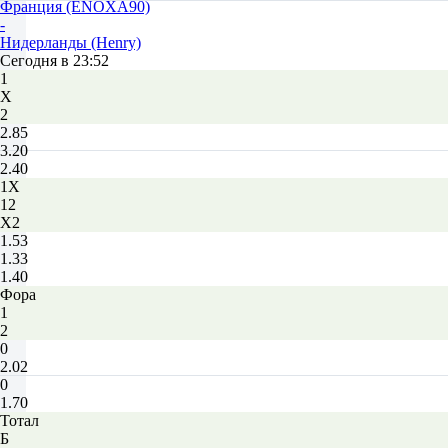
Франция (ENOXA90)
-
Нидерланды (Henry)
Сегодня в 23:52
1
Х
2
2.85
3.20
2.40
1X
12
X2
1.53
1.33
1.40
Фора
1
2
0
2.02
0
1.70
Тотал
Б