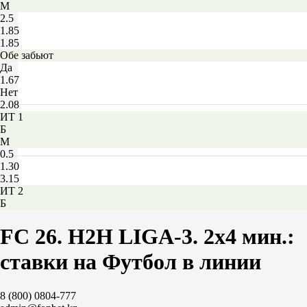
М
2.5
1.85
1.85
Обе забьют
Да
1.67
Нет
2.08
ИТ 1
Б
М
0.5
1.30
3.15
ИТ 2
Б
М
0.5
FC 26. H2H LIGA-3. 2x4 мин.:
1.25
3.50
ставки на Футбол в линии
Испания (BACARDI)
-
Италия (SneG1r41k)
8 (800) 0804-777
Завтра в 00:08