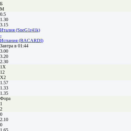
Б
М
0.5
1.30
3.15
Италия (SneG1r41k)
-
Испания (BACARDI)
Завтра в 01:44
3.00
3.20
2.30
1X
12
X2
1.57
1.33
1.35
Фора
1
2
0
2.10
0
1.65