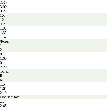
2.30
3.00
3.20
1X
12
X2
1.33
1.35
1.57
Фора
1
2
0
1.60
0
2.20
Тотал
Б
М
1.5
1.65
2.10
Обе забьют
Да
2.45