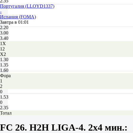
2.35
Португалия (LLOYD1337)
-
Испания (FOMA)
Завтра в 01:01
2.20
3.00
3.40
1X
12
X2
1.30
1.35
1.60
Фора
1
2
0
1.53
0
2.35
Тотал
Б
М
FC 26. H2H LIGA-4. 2x4 мин.:
2.5