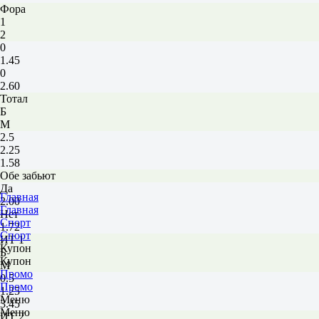
Фора
1
2
0
1.45
0
2.60
Тотал
Б
М
2.5
2.25
1.58
Обе забьют
Да
Главная
2.00
Главная
Нет
Спорт
1.72
Спорт
ИТ 1
Купон
Б
Купон
М
Промо
0.5
Промо
1.25
Меню
3.45
Меню
ИТ 2