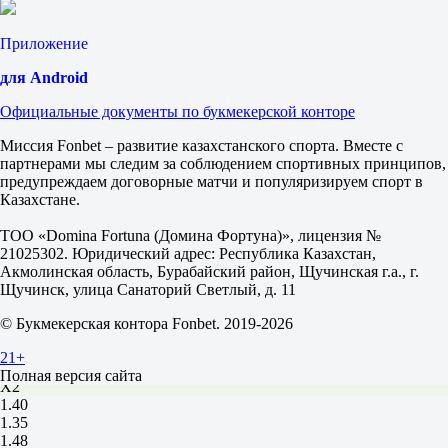
ИТ 1
Б
Приложение
М
0.5
для Android
1.55
2.30
Официальные документы по букмекерской конторе
ИТ 2
Б
Миссия Fonbet – развитие казахстанского спорта. Вместе с
М
партнерами мы следим за соблюдением спортивных принципов,
0.5
предупреждаем договорные матчи и популяризируем спорт в
1.25
Казахстане.
3.45
Франция (PSPRO)
ТОО «Domina Fortuna (Домина Фортуна)», лицензия №
-
21025302. Юридический адрес: Республика Казахстан,
Португалия (LLOYD1337)
Акмолинская область, Бурабайский район, Щучинская г.а., г.
Завтра в 01:33
Щучинск, улица Санаторий Светлый, д. 11
2.55
3.00
© Букмекерская контора Fonbet. 2019-2026
2.80
1X
21+
12
Полная версия сайта
X2
1.40
1.35
1.48