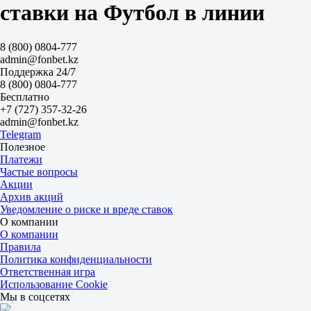
2.40
ставки на Футбол в линии
1.50
Обе забьют
Да
8 (800) 0804-777
2.02
admin@fonbet.kz
Нет
Поддержка 24/7
1.70
8 (800) 0804-777
ИТ 1
Бесплатно
Б
+7 (727) 357-32-26
М
admin@fonbet.kz
0.5
Telegram
1.32
Полезное
3.10
Платежи
ИТ 2
Частые вопросы
Б
Акции
М
Архив акций
0.5
Уведомление о риске и вреде ставок
1.52
О компании
2.35
О компании
Англия (POVEZLO)
Правила
-
Политика конфиденциальности
Франция (PSPRO)
Ответственная игра
Завтра в 01:17
Использование Cookie
3.70
Мы в соцсетях
3.20