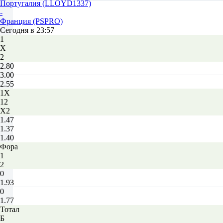
Португалия (LLOYD1337)
-
Франция (PSPRO)
Сегодня в 23:57
1
Х
2
2.80
3.00
2.55
1X
12
X2
1.47
1.37
1.40
Фора
1
2
0
1.93
0
1.77
Тотал
Б