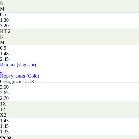
Б
М
0.5
1.30
3.20
ИТ 2
Б
М
0.5
1.48
2.45
Италия (siignstar)
-
Португалия (Cold)
Сегодня в 12:18
3.00
2.65
2.70
1X
12
X2
1.43
1.45
1.35
Фора