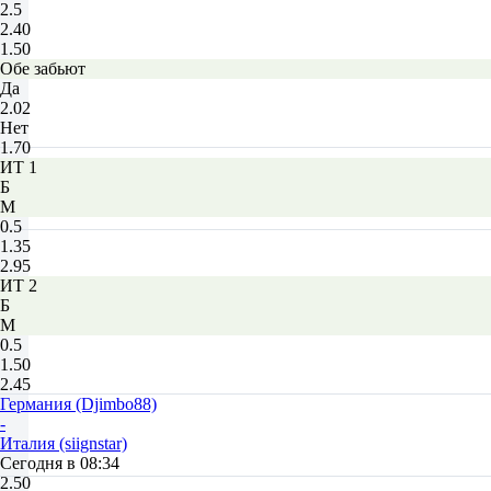
2.5
2.40
1.50
Обе забьют
Да
2.02
Нет
1.70
ИТ 1
Б
М
0.5
1.35
2.95
ИТ 2
Б
М
0.5
1.50
2.45
Германия (Djimbo88)
-
Италия (siignstar)
Сегодня в 08:34
2.50