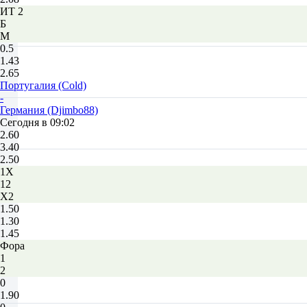
ИТ 2
Б
М
0.5
1.43
2.65
Португалия (Cold)
-
Германия (Djimbo88)
Сегодня в 09:02
2.60
3.40
2.50
1X
12
X2
1.50
1.30
1.45
Фора
1
2
0
1.90