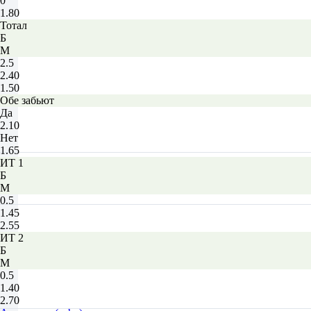
0
1.80
Тотал
Б
М
2.5
2.40
1.50
Обе забьют
Да
2.10
Нет
1.65
ИТ 1
Б
М
0.5
1.45
2.55
ИТ 2
Б
М
0.5
1.40
2.70