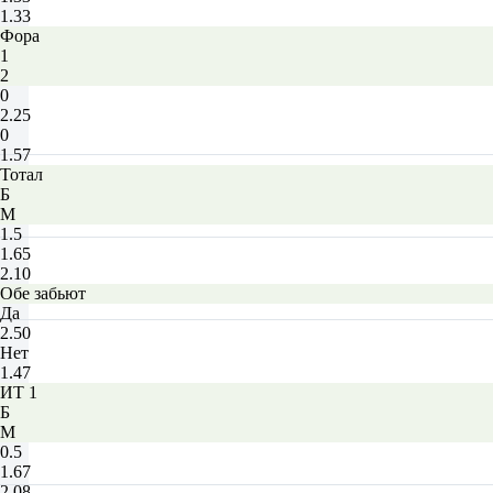
1.33
Фора
1
2
0
2.25
0
1.57
Тотал
Б
М
1.5
1.65
2.10
Обе забьют
Да
2.50
Нет
1.47
ИТ 1
Б
М
0.5
1.67
2.08