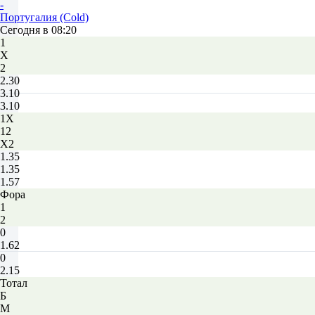
-
Португалия (Cold)
Сегодня в 08:20
1
Х
2
2.30
3.10
3.10
1X
12
X2
1.35
1.35
1.57
Фора
1
2
0
1.62
0
2.15
Тотал
Б
М