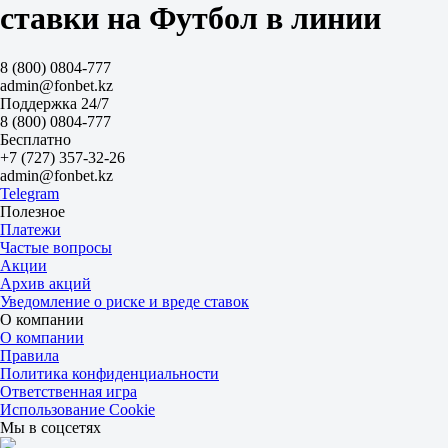
2.35
ставки на Футбол в линии
1.53
Обе забьют
Да
8 (800) 0804-777
2.07
admin@fonbet.kz
Нет
Поддержка 24/7
1.68
8 (800) 0804-777
ИТ 1
Бесплатно
Б
+7 (727) 357-32-26
М
admin@fonbet.kz
0.5
Telegram
1.30
Полезное
3.20
Платежи
ИТ 2
Частые вопросы
Б
Акции
М
Архив акций
0.5
Уведомление о риске и вреде ставок
1.55
О компании
2.30
О компании
Англия (POVEZLO)
Правила
-
Политика конфиденциальности
Франция (PSPRO)
Ответственная игра
Сегодня в 01:17
Использование Cookie
3.40
Мы в соцсетях
3.00