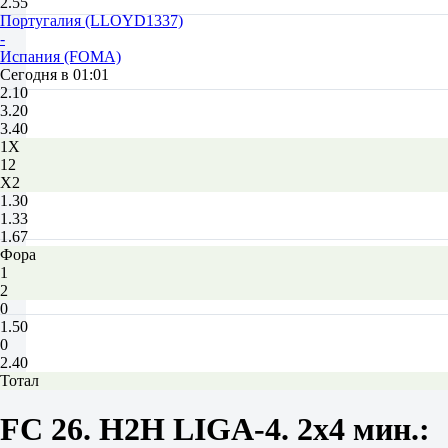
2.55
Португалия (LLOYD1337)
-
Испания (FOMA)
Сегодня в 01:01
2.10
3.20
3.40
1X
12
X2
1.30
1.33
1.67
Фора
1
2
0
1.50
0
2.40
Тотал
Б
М
FC 26. H2H LIGA-4. 2x4 мин.:
2.5