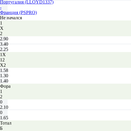
Португалия (LLOYD1337)
-
Франция (PSPRO)
Не начался
1
Х
2
2.90
3.40
2.25
1X
12
X2
1.58
1.30
1.40
Фора
1
2
0
2.10
0
1.65
Тотал
Б