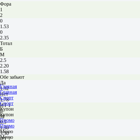
Фора
1
2
0
1.53
0
2.35
Тотал
Б
М
2.5
2.20
1.58
Обе забьют
Да
Главная
1.92
Главная
Нет
Спорт
1.78
Спорт
ИТ 1
Купон
Б
Купон
М
Промо
0.5
Промо
1.30
Меню
3.30
Меню
ИТ 2