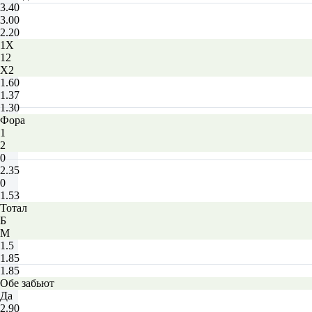
3.40
3.00
2.20
1X
12
X2
1.60
1.37
1.30
Фора
1
2
0
2.35
0
1.53
Тотал
Б
М
1.5
1.85
1.85
Обе забьют
Да
2.90