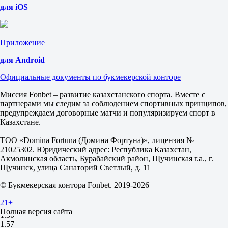
ИТ 1
для iOS
Б
М
0.5
1.48
Приложение
2.45
ИТ 2
для Android
Б
Официальные документы по букмекерской конторе
М
0.5
Миссия Fonbet – развитие казахстанского спорта. Вместе с
1.30
партнерами мы следим за соблюдением спортивных принципов,
3.25
предупреждаем договорные матчи и популяризируем спорт в
Франция (PSPRO)
Казахстане.
-
Португалия (LLOYD1337)
ТОО «Domina Fortuna (Домина Фортуна)», лицензия №
Сегодня в 01:33
21025302. Юридический адрес: Республика Казахстан,
2.30
Акмолинская область, Бурабайский район, Щучинская г.а., г.
3.40
Щучинск, улица Санаторий Светлый, д. 11
2.85
1X
© Букмекерская контора Fonbet. 2019-2026
12
X2
21+
1.40
Полная версия сайта
1.30
1.57