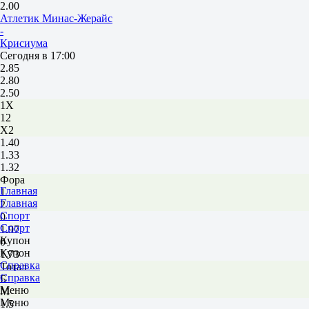
2.00
Атлетик Минас-Жерайс
-
Крисиума
Сегодня в 17:00
2.85
2.80
2.50
1X
12
X2
1.40
1.33
1.32
Фора
Главная
1
Главная
2
Спорт
0
Спорт
1.97
Купон
0
Купон
1.73
Справка
Тотал
Справка
Б
Меню
М
Меню
1.5