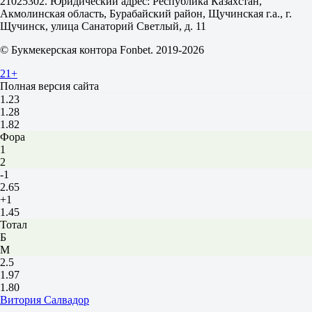
21025302. Юридический адрес: Республика Казахстан,
16 августа в 22:00
Акмолинская область, Бурабайский район, Щучинская г.а., г.
1.92
Щучинск, улица Санаторий Светлый, д. 11
3.50
3.90
© Букмекерская контора Fonbet. 2019-2026
1X
21+
12
Полная версия сайта
X2
1.23
1.28
1.82
Фора
1
2
-1
2.65
+1
1.45
Тотал
Б
М
2.5
1.97
1.80
Витория Салвадор