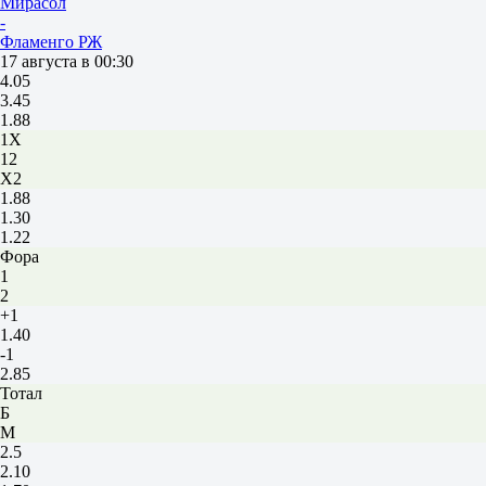
Мирасол
-
Фламенго РЖ
17 августа в 00:30
4.05
3.45
1.88
1X
12
X2
1.88
1.30
1.22
Фора
1
2
+1
1.40
-1
2.85
Тотал
Б
М
2.5
2.10