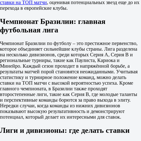
Да
ставки на ТОП матчи
, оценивая потенциальных звезд еще до их
2.20
перехода в европейские клубы.
Нет
1.63
Чемпионат Бразилии: главная
ИТ 1
футбольная лига
Б
М
1
Чемпионат Бразилии по футболу – это престижное первенство,
1.06
которое объединяет сильнейшие клубы страны. Лига разделена
6.70
на несколько дивизионов, среди которых Серия A, Серия B и
ИТ 2
региональные турниры, такие как Паулиста, Кариока и
Б
Минейро. Каждый сезон проходит в напряжённой борьбе, а
М
результаты матчей порой становятся неожиданными. Учитывая
0.5
статистику и турнирное положение команд, можно делать
2.10
ставки на ТОП матчи с высокой вероятностью успеха. Кроме
1.65
главного чемпионата, в Бразилии также проходят
Флуминенсе РЖ
второстепенные лиги, такие как Серия B, где молодые таланты
-
и перспективные команды борются за право выхода в элиту.
Палмейрас СП
Нередки случаи, когда команды из нижних дивизионов
15 августа в 22:30
показывают высокую результативность и демонстрируют
2.85
потенциал, который делает их интересными для ставок.
3.10
2.55
Лиги и дивизионы: где делать ставки
1X
12