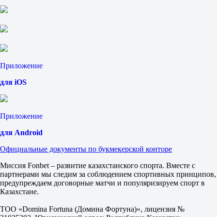
1.75
3.45
4.90
1X
12
X2
1.16
Приложение
1.30
2.00
для iOS
Фора
1
2
-1
Приложение
2.35
+1
для Android
1.57
Тотал
Официальные документы по букмекерской конторе
Б
М
Миссия Fonbet – развитие казахстанского спорта. Вместе с
2.5
партнерами мы следим за соблюдением спортивных принципов,
1.97
предупреждаем договорные матчи и популяризируем спорт в
1.80
Казахстане.
Васко да Гама РЖ
-
ТОО «Domina Fortuna (Домина Фортуна)», лицензия №
Сантос СП