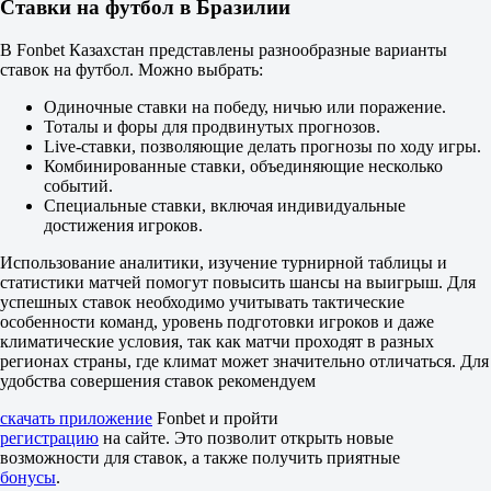
0.5
Ставки на футбол в Бразилии
1.40
2.70
В Fonbet Казахстан представлены разнообразные варианты
ИТ 2
ставок на футбол. Можно выбрать:
Б
М
Одиночные ставки на победу, ничью или поражение.
0.5
Тоталы и форы для продвинутых прогнозов.
1.35
Live-ставки, позволяющие делать прогнозы по ходу игры.
2.90
Комбинированные ставки, объединяющие несколько
Атлетико Паранаэнсе
событий.
-
Специальные ставки, включая индивидуальные
Брагантино
достижения игроков.
16 августа в 00:30
2.00
Использование аналитики, изучение турнирной таблицы и
3.30
статистики матчей помогут повысить шансы на выигрыш. Для
3.75
успешных ставок необходимо учитывать тактические
1X
особенности команд, уровень подготовки игроков и даже
12
климатические условия, так как матчи проходят в разных
X2
регионах страны, где климат может значительно отличаться. Для
1.25
удобства совершения ставок рекомендуем
1.30
скачать приложение
Fonbet и пройти
1.75
регистрацию
на сайте. Это позволит открыть новые
Фора
возможности для ставок, а также получить приятные
1
бонусы
.
2