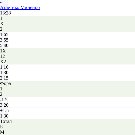
-
Атлетико Минейро
13:28
1
Х
2
1.65
3.55
5.40
1X
12
X2
1.16
1.30
2.15
Фора
1
2
-1.5
3.20
+1.5
1.30
Тотал
Б
М