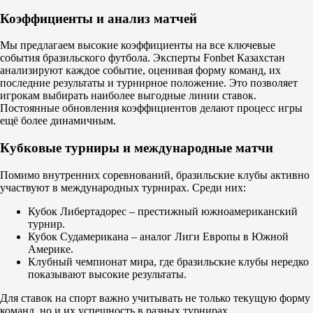
0
Коэффициенты и анализ матчей
1.47
0
2.60
Мы предлагаем высокие коэффициенты на все ключевые
Тотал
события бразильского футбола. Эксперты Fonbet Казахстан
Б
анализируют каждое событие, оценивая форму команд, их
М
последние результаты и турнирное положение. Это позволяет
2.5
игрокам выбирать наиболее выгодные линии ставок.
2.15
Постоянные обновления коэффициентов делают процесс игры
1.67
ещё более динамичным.
Обе забьют
Да
Кубковые турниры и международные матчи
1.95
Нет
Помимо внутренних соревнований, бразильские клубы активно
1.80
участвуют в международных турнирах. Среди них:
ИТ 1
Б
Кубок Либертадорес – престижный южноамериканский
М
турнир.
0.5
Кубок Судамерикана – аналог Лиги Европы в Южной
1.25
Америке.
3.65
Клубный чемпионат мира, где бразильские клубы нередко
ИТ 2
показывают высокие результаты.
Б
М
Для ставок на спорт важно учитывать не только текущую форму
0.5
команд, но и их успешность в разных турнирах.