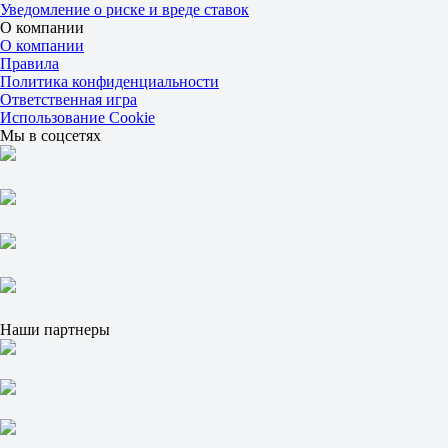
Уведомление о риске и вреде ставок
3.45
О компании
2.05
О компании
1X
Правила
12
Политика конфиденциальности
X2
Ответственная игра
1.73
Использование Cookie
1.30
Мы в соцсетях
1.30
Фора
1
2
0
2.45
0
1.52
Тотал
Б
М
Наши партнеры
2.5
1.83
1.93
Атлетико Минейро
-
Гремио
16 августа в 22:00