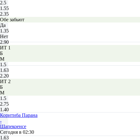
2.5
1.55
2.35
Обе забьют
Да
1.35
Нет
2.90
ИТ 1
Б
М
1.5
1.63
2.20
ИТ 2
Б
М
1.5
2.75
1.40
Коритиба Парана
-
Шапекоенсе
Сегодня в 02:30
1.63