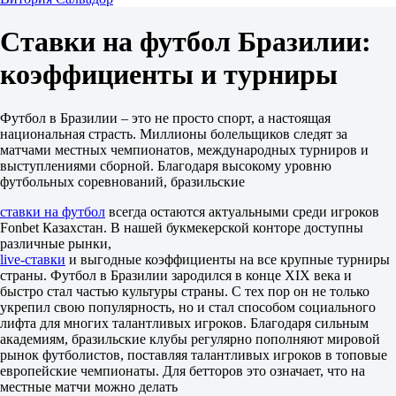
Завтра в 01:30
1.22
Ставки на футбол Бразилии:
5.90
12.50
коэффициенты и турниры
1X
12
X2
Футбол в Бразилии – это не просто спорт, а настоящая
1.01
национальная страсть. Миллионы болельщиков следят за
1.11
матчами местных чемпионатов, международных турниров и
4.05
выступлениями сборной. Благодаря высокому уровню
Фора
футбольных соревнований, бразильские
1
2
ставки на футбол
всегда остаются актуальными среди игроков
-1.5
Fonbet Казахстан. В нашей букмекерской конторе доступны
1.68
различные рынки,
+1.5
live-ставки
и выгодные коэффициенты на все крупные турниры
2.12
страны. Футбол в Бразилии зародился в конце XIX века и
Тотал
быстро стал частью культуры страны. С тех пор он не только
Б
укрепил свою популярность, но и стал способом социального
М
лифта для многих талантливых игроков. Благодаря сильным
2.5
академиям, бразильские клубы регулярно пополняют мировой
1.58
рынок футболистов, поставляя талантливых игроков в топовые
2.30
европейские чемпионаты. Для бетторов это означает, что на
Обе забьют
местные матчи можно делать