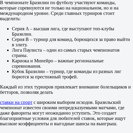
X2
В чемпионате Бразилии по футболу участвуют команды,
1.48
которые соревнуются не только на национальном, но и на
1.35
международном уровне. Среди главных турниров стоит
1.40
выделить:
Фора
1
Серия A – высшая лига, где выступают топ-клубы
2
Бразилии.
0
Серия B – турнир для команд, борющихся за право выйти
1.98
в элиту.
0
Лига Паулиста – один из самых старых чемпионатов
1.78
страны.
Тотал
Кариока и Минейро – важные региональные
Б
соревнования.
М
Кубок Бразилии – турнир, где команды из разных лиг
2.5
борются за престижный трофей.
2.20
1.63
Каждый из этих турниров привлекает внимание болельщиков и
Обе забьют
бетторов, позволяя делать
Да
ставки на спорт
с широким выбором исходов. Бразильский
1.92
чемпионат известен своими непредсказуемыми матчами, где
Нет
даже фавориты могут неожиданно уступить. Это создает
1.82
благоприятные условия для любителей ставок, которые ищут
ИТ 1
высокие коэффициенты и выгодные шансы на выигрыш.
Б
М