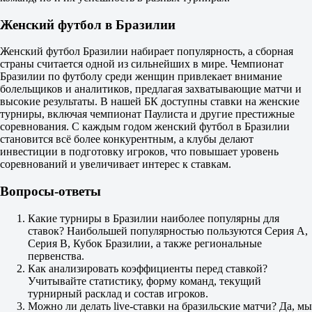
1.53
2.35
Женский футбол в Бразилии
Сан-Паулу
-
Женский футбол Бразилии набирает популярность, а сборная
Коритиба Парана
страны считается одной из сильнейших в мире. Чемпионат
16 августа в 03:00
Бразилии по футболу среди женщин привлекает внимание
1.65
болельщиков и аналитиков, предлагая захватывающие матчи и
3.60
высокие результаты. В нашей БК доступны ставки на женские
5.40
турниры, включая чемпионат Паулиста и другие престижные
1X
соревнования. С каждым годом женский футбол в Бразилии
12
становится всё более конкурентным, а клубы делают
X2
инвестиции в подготовку игроков, что повышает уровень
1.13
соревнований и увеличивает интерес к ставкам.
1.27
2.17
Вопросы-ответы
Фора
1
Какие турниры в Бразилии наиболее популярны для
2
ставок? Наибольшей популярностью пользуются Серия A,
-1
Серия B, Кубок Бразилии, а также региональные
2.18
первенства.
+1
Как анализировать коэффициенты перед ставкой?
1.65
Учитывайте статистику, форму команд, текущий
Тотал
турнирный расклад и состав игроков.
Б
Можно ли делать live-ставки на бразильские матчи? Да, мы
М