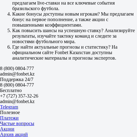
предлагаем live-ставки на все ключевые события
2.5
бразильского футбола.
1.97
Какие бонусы доступны новым игрокам? Мы предлагаем
1.80
бонус на первое пополнение, а также акции с
Обе забьют
повышенными коэффициентами.
Да
Как повысить шансы на успешную ставку? Анализируйте
1.95
результаты, изучайте тактику команд и следите за
Нет
новостями футбольного мира.
1.80
Где найти актуальные прогнозы и статистику? На
ИТ 1
официальном сайте Fonbet Казахстан доступны
Б
аналитические материалы и прогнозы экспертов.
М
0.5
8 (800) 0804-777
1.13
admin@fonbet.kz
4.80
Поддержка 24/7
ИТ 2
8 (800) 0804-777
Б
Бесплатно
М
+7 (727) 357-32-26
0.5
admin@fonbet.kz
1.65
Telegram
2.10
Полезное
Шапекоенсе
Платежи
-
Частые вопросы
Баия
Акции
16 августа в 17:00
Архив акций
3.45