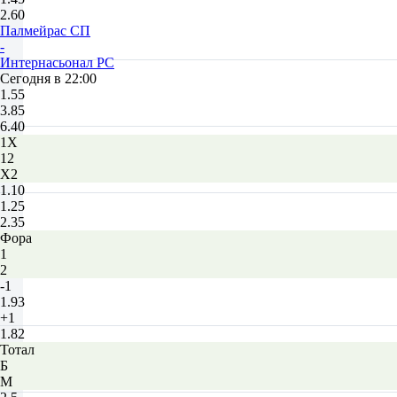
2.60
Палмейрас СП
-
Интернасьонал РС
Сегодня в 22:00
1.55
3.85
6.40
1X
12
X2
1.10
1.25
2.35
Фора
1
2
-1
1.93
+1
1.82
Тотал
Б
М