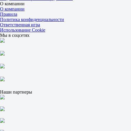
Б
О компании
М
О компании
2.5
Правила
1.83
Политика конфиденциальности
1.93
Ответственная игра
Атлетико Минейро
Использование Cookie
-
Мы в соцсетях
Гремио
16 августа в 22:00
1.75
3.55
4.60
1X
12
X2
1.18
1.27
2.00
Наши партнеры
Фора
1
2
-1
2.35
+1
1.57