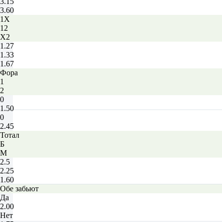
3.15
3.60
1X
12
X2
1.27
1.33
1.67
Фора
1
2
0
1.50
0
2.45
Тотал
Б
М
2.5
2.25
1.60
Обе забьют
Да
2.00
Нет