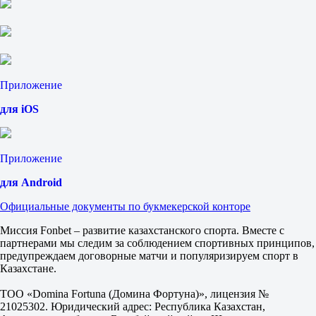
Тотал
Б
М
2.5
1.95
1.80
Васко да Гама РЖ
Приложение
-
Сантос СП
для iOS
16 августа в 22:00
1.92
3.50
Приложение
3.90
1X
для Android
12
X2
Официальные документы по букмекерской конторе
1.23
1.28
Миссия Fonbet – развитие казахстанского спорта. Вместе с
1.82
партнерами мы следим за соблюдением спортивных принципов,
Фора
предупреждаем договорные матчи и популяризируем спорт в
1
Казахстане.
2
-1
ТОО «Domina Fortuna (Домина Фортуна)», лицензия №
2.65
21025302. Юридический адрес: Республика Казахстан,
+1