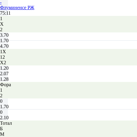
-
Флуминенсе РЖ
75:11
1
Х
2
3.70
1.70
4.70
1X
12
X2
1.20
2.07
1.28
Фора
1
2
0
1.70
0
2.10
Тотал
Б
М