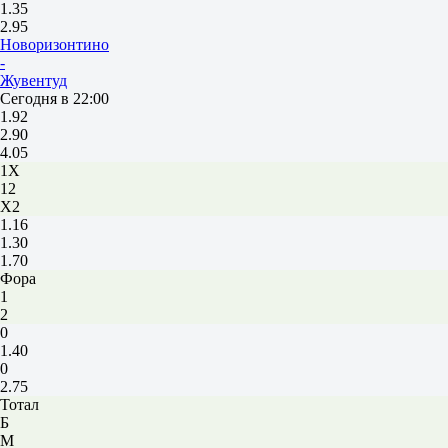
1.35
2.95
Новоризонтино
-
Жувентуд
Сегодня в 22:00
1.92
2.90
4.05
1X
12
X2
1.16
1.30
1.70
Фора
1
2
0
1.40
0
2.75
Тотал
Б
М