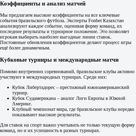
Б
Коэффициенты и анализ матчей
М
0.5
Мы предлагаем высокие коэффициенты на все ключевые
1.25
события бразильского футбола. Эксперты Fonbet Казахстан
3.65
анализируют каждое событие, оценивая форму команд, их
ИТ 2
последние результаты и турнирное положение. Это позволяет
Б
игрокам выбирать наиболее выгодные линии ставок.
М
Постоянные обновления коэффициентов делают процесс игры
0.5
ещё более динамичным.
1.53
2.35
Кубковые турниры и международные матчи
Сан-Паулу
-
Коритиба Парана
Помимо внутренних соревнований, бразильские клубы активно
16 августа в 03:00
участвуют в международных турнирах. Среди них:
1.67
Кубок Либертадорес – престижный южноамериканский
3.75
турнир.
5.00
Кубок Судамерикана – аналог Лиги Европы в Южной
1X
Америке.
12
Клубный чемпионат мира, где бразильские клубы нередко
X2
показывают высокие результаты.
1.15
1.25
Для ставок на спорт важно учитывать не только текущую форму
2.15
команд, но и их успешность в разных турнирах.
Фора