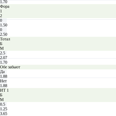
1.70
Фора
1
2
0
1.50
0
2.50
Тотал
Б
М
2.5
2.07
1.70
Обе забьют
Да
1.88
Нет
1.88
ИТ 1
Б
М
0.5
1.25
3.65