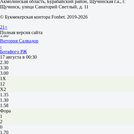
Акмолинская область, Бурабайский район, Щучинская г.а., г.
1.45
Щучинск, улица Санаторий Светлый, д. 11
Тотал
Б
© Букмекерская контора Fonbet. 2019-2026
М
2.5
21+
1.97
Полная версия сайта
1.80
Витория Салвадор
-
Ботафого РЖ
17 августа в 00:30
2.30
3.30
3.00
1X
12
X2
1.35
1.30
1.58
Фора
1
2
0
1.70