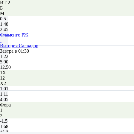
ИТ 2
Б
М
0.5
1.48
2.45
Фламенго РЖ
-
Витория Салвадор
Завтра в 01:30
1.22
5.90
12.50
1X
12
X2
1.01
1.11
4.05
Фора
1
2
-1.5
1.68
+1.5