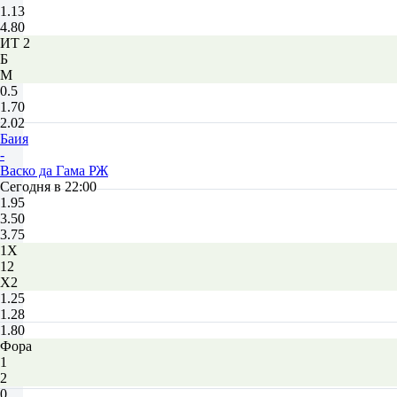
1.13
4.80
ИТ 2
Б
М
0.5
1.70
2.02
Баия
-
Васко да Гама РЖ
Сегодня в 22:00
1.95
3.50
3.75
1X
12
X2
1.25
1.28
1.80
Фора
1
2
0