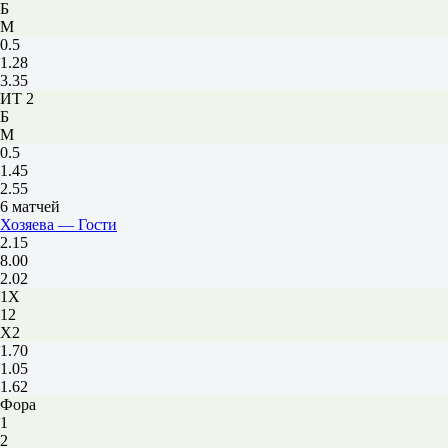
Б
М
0.5
1.28
3.35
ИТ 2
Б
М
0.5
1.45
2.55
6 матчей
Хозяева — Гости
2.15
8.00
2.02
1X
12
X2
1.70
1.05
1.62
Фора
1
2