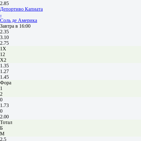
2.85
Депортиво Капиата
-
Соль де Америка
Завтра в 16:00
2.35
3.10
2.75
1X
12
X2
1.35
1.27
1.45
Фора
1
2
0
1.73
0
2.00
Тотал
Б
М
2.5