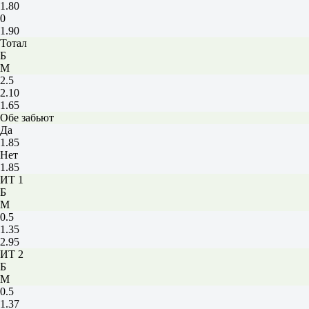
1.80
0
1.90
Тотал
Б
М
2.5
2.10
1.65
Обе забьют
Да
1.85
Нет
1.85
ИТ 1
Б
М
0.5
1.35
2.95
ИТ 2
Б
М
0.5
1.37