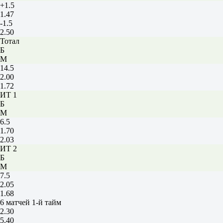
+1.5
1.47
-1.5
2.50
Тотал
Б
М
14.5
2.00
1.72
ИТ 1
Б
М
6.5
1.70
2.03
ИТ 2
Б
М
7.5
2.05
1.68
6 матчей 1-й тайм
2.30
5.40