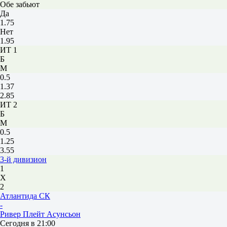
Обе забьют
Да
1.75
Нет
1.95
ИТ 1
Б
М
0.5
1.37
2.85
ИТ 2
Б
М
0.5
1.25
3.55
3-й дивизион
1
Х
2
Атлантида СК
-
Ривер Плейт Асунсьон
Сегодня в 21:00