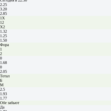
Сегодня в 22:30
2.25
3.20
2.85
1X
12
X2
1.32
1.25
1.50
Фора
1
2
0
1.68
0
2.05
Тотал
Б
М
2.5
1.93
1.77
Обе забьют
Да