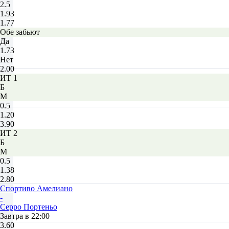
2.5
1.93
1.77
Обе забьют
Да
1.73
Нет
2.00
ИТ 1
Б
М
0.5
1.20
3.90
ИТ 2
Б
М
0.5
1.38
2.80
Спортиво Амелиано
-
Серро Портеньо
Завтра в 22:00
3.60