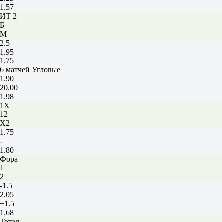
1.57
ИТ 2
Б
М
2.5
1.95
1.75
6 матчей Угловые
1.90
20.00
1.98
1X
12
X2
1.75
-
1.80
Фора
1
2
-1.5
2.05
+1.5
1.68
Тотал