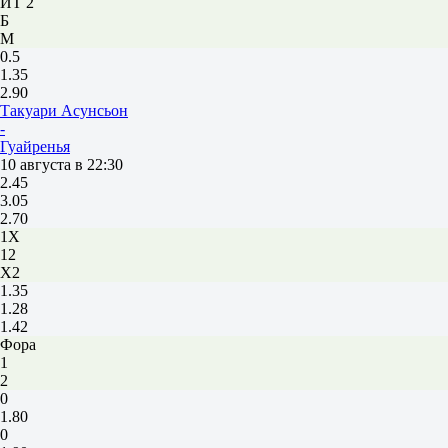
ИТ 2
Б
М
0.5
1.35
2.90
Такуари Асунсьон
-
Гуайренья
10 августа в 22:30
2.45
3.05
2.70
1X
12
X2
1.35
1.28
1.42
Фора
1
2
0
1.80
0