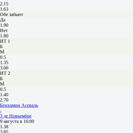
2.15
1.63
Обе забьют
Да
1.90
Нет
1.80
ИТ 1
Б
М
0.5
1.35
3.00
ИТ 2
Б
М
0.5
1.40
2.70
Бенхамин Асеваль
-
3 де Новьембре
9 августа в 16:00
1.38
3.85