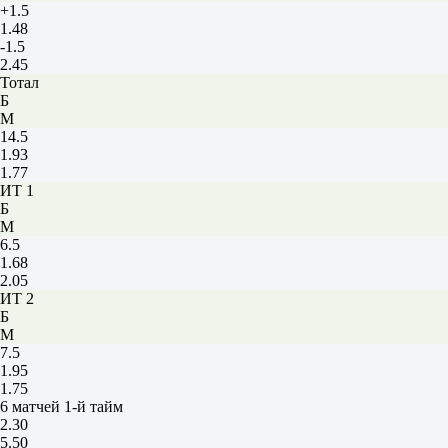
+1.5
1.48
-1.5
2.45
Тотал
Б
М
14.5
1.93
1.77
ИТ 1
Б
М
6.5
1.68
2.05
ИТ 2
Б
М
7.5
1.95
1.75
6 матчей 1-й тайм
2.30
5.50