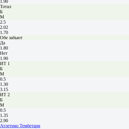
1.90
Тотал
Б
М
2.5
2.02
1.70
Обе забьют
Да
1.80
Нет
1.90
ИТ 1
Б
М
0.5
1.30
3.15
ИТ 2
Б
М
0.5
1.35
2.90
Атлетико Тембетари