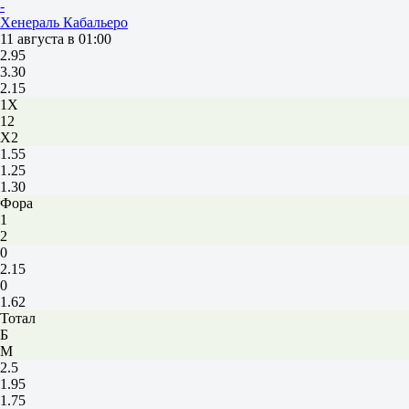
-
Хенераль Кабальеро
11 августа в 01:00
2.95
3.30
2.15
1X
12
X2
1.55
1.25
1.30
Фора
1
2
0
2.15
0
1.62
Тотал
Б
М
2.5
1.95
1.75