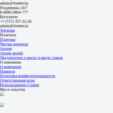
admin@fonbet.kz
1.14
Поддержка 24/7
Фора
8 (800) 0804-777
1
Бесплатно
2
+7 (727) 357-32-26
+1
admin@fonbet.kz
1.48
Telegram
-1
Полезное
2.45
Платежи
Тотал
Частые вопросы
Б
Акции
М
Архив акций
2.5
Уведомление о риске и вреде ставок
2.05
О компании
1.68
О компании
Обе забьют
Правила
Да
Политика конфиденциальности
1.90
Ответственная игра
Нет
Использование Cookie
1.80
Мы в соцсетях
ИТ 1
Б
М
0.5
1.60
2.20