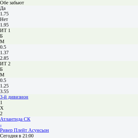
Обе забьют
Да
1.75
Нет
1.95
ИТ 1
Б
М
0.5
1.37
2.85
ИТ 2
Б
М
0.5
1.25
3.55
3-й дивизион
1
Х
2
Атлантида СК
-
Ривер Плейт Асунсьон
Сегодня в 21:00