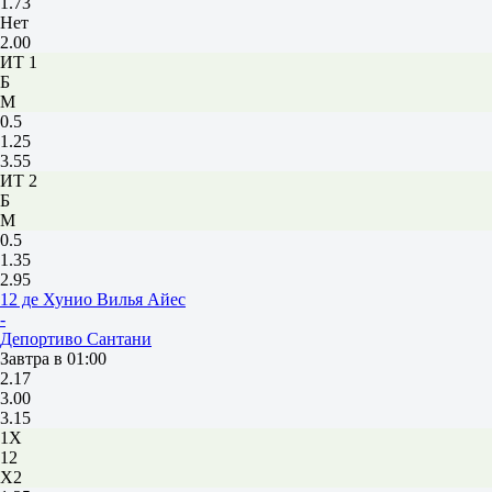
1.73
Нет
2.00
ИТ 1
Б
М
0.5
1.25
3.55
ИТ 2
Б
М
0.5
1.35
2.95
12 де Хунио Вилья Айес
-
Депортиво Сантани
Завтра в 01:00
2.17
3.00
3.15
1X
12
X2