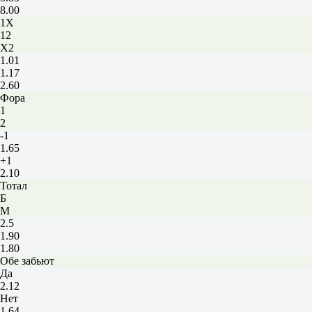
8.00
1X
12
X2
1.01
1.17
2.60
Фора
1
2
-1
1.65
+1
2.10
Тотал
Б
М
2.5
1.90
1.80
Обе забьют
Да
2.12
Нет
1.64