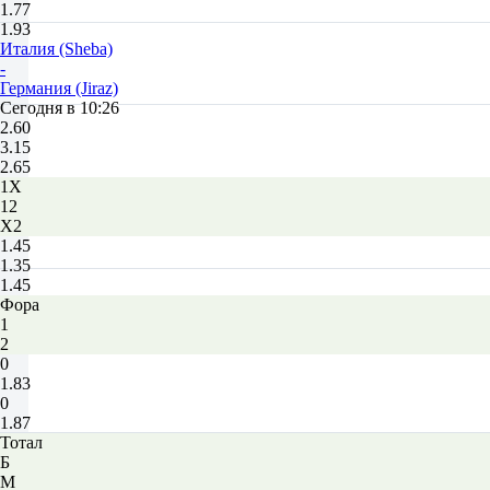
1.77
1.93
Италия (Sheba)
-
Германия (Jiraz)
Сегодня в 10:26
2.60
3.15
2.65
1X
12
X2
1.45
1.35
1.45
Фора
1
2
0
1.83
0
1.87
Тотал
Б
М