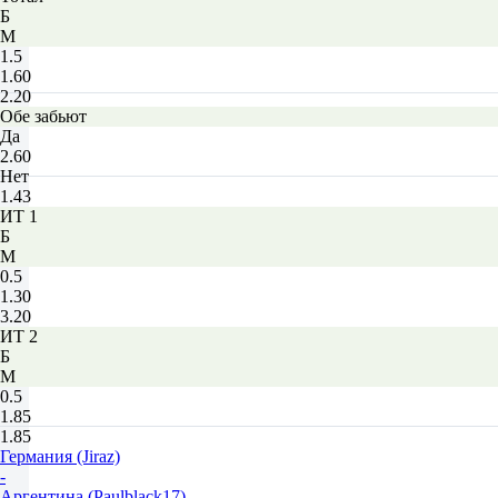
Б
М
1.5
1.60
2.20
Обе забьют
Да
2.60
Нет
1.43
ИТ 1
Б
М
0.5
1.30
3.20
ИТ 2
Б
М
0.5
1.85
1.85
Германия (Jiraz)
-
Аргентина (Paulblack17)