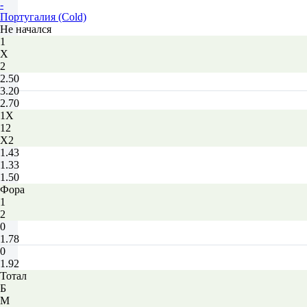
-
Португалия (Cold)
Не начался
1
Х
2
2.50
3.20
2.70
1X
12
X2
1.43
1.33
1.50
Фора
1
2
0
1.78
0
1.92
Тотал
Б
М