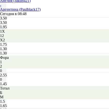
Англия (Jakub421)
-
Аргентина (Paulblack17)
Сегодня в 08:48
3.50
3.50
1.95
1X
12
X2
1.75
1.30
1.30
Фора
1
2
0
2.55
0
1.45
Тотал
Б
М
1.5
1.65