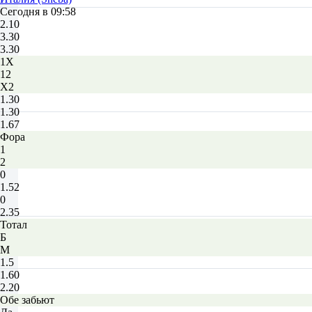
Сегодня в 09:58
2.10
3.30
3.30
1X
12
X2
1.30
1.30
1.67
Фора
1
2
0
1.52
0
2.35
Тотал
Б
М
1.5
1.60
2.20
Обе забьют