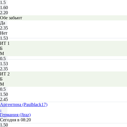
1.5
1.60
2.20
Обе забьют
Да
2.35
Нет
1.53
ИТ 1
Б
М
0.5
1.53
2.35
ИТ 2
Б
М
0.5
1.50
2.45
Аргентина (Paulblack17)
-
Германия (Jiraz)
Сегодня в 08:20
1.50