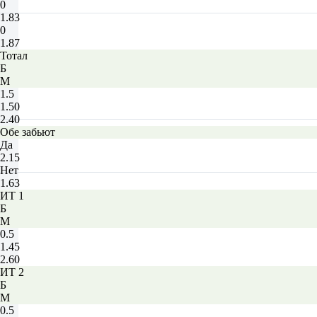
0
1.83
0
1.87
Тотал
Б
М
1.5
1.50
2.40
Обе забьют
Да
2.15
Нет
1.63
ИТ 1
Б
М
0.5
1.45
2.60
ИТ 2
Б
М
0.5