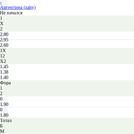
-
Аргентина (zahy)
Не начался
1
Х
2
2.80
2.95
2.60
1X
12
X2
1.45
1.38
1.40
Фора
1
2
0
1.90
0
1.80
Тотал
Б
М