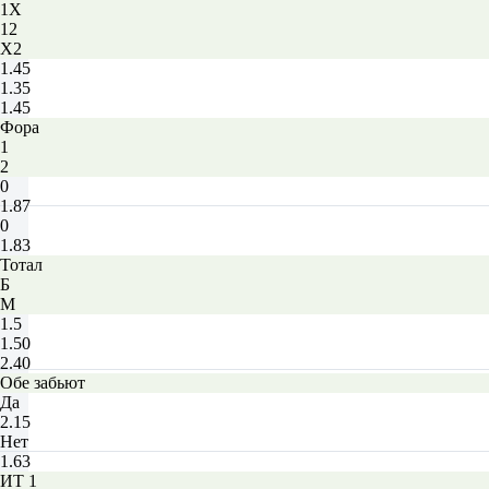
1X
12
X2
1.45
1.35
1.45
Фора
1
2
0
1.87
0
1.83
Тотал
Б
М
1.5
1.50
2.40
Обе забьют
Да
2.15
Нет
1.63
ИТ 1