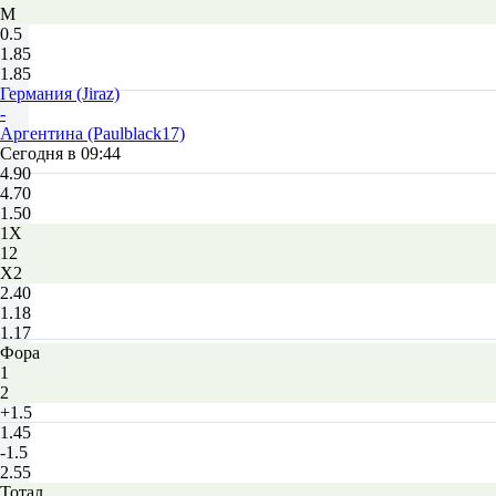
М
0.5
1.85
1.85
Германия (Jiraz)
-
Аргентина (Paulblack17)
Сегодня в 09:44
4.90
4.70
1.50
1X
12
X2
2.40
1.18
1.17
Фора
1
2
+1.5
1.45
-1.5
2.55
Тотал