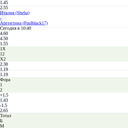
1.45
2.55
Италия (Sheba)
-
Аргентина (Paulblack17)
Сегодня в 10:40
4.60
4.50
1.55
1X
12
X2
2.30
1.19
1.19
Фора
1
2
+1.5
1.43
-1.5
2.65
Тотал
Б
М