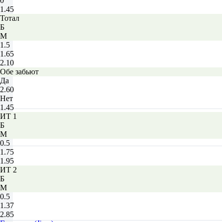
0
1.45
Тотал
Б
М
1.5
1.65
2.10
Обе забьют
Да
2.60
Нет
1.45
ИТ 1
Б
М
0.5
1.75
1.95
ИТ 2
Б
М
0.5
1.37
2.85