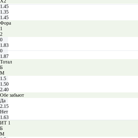
X2
1.45
1.35
1.45
Фора
1
2
0
1.83
0
1.87
Тотал
Б
М
1.5
1.50
2.40
Обе забьют
Да
2.15
Нет
1.63
ИТ 1
Б
М