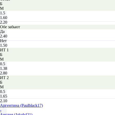
Б
М
1.5
1.60
2.20
Обе забьют
Да
2.40
Нет
1.50
ИТ 1
Б
М
0.5
1.38
2.80
ИТ 2
Б
М
0.5
1.65
2.10
Аргентина (Paulblack17)
-
Англия (Jakub421)