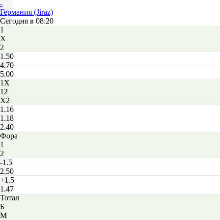
-
Германия (Jiraz)
Сегодня в 08:20
1
Х
2
1.50
4.70
5.00
1X
12
X2
1.16
1.18
2.40
Фора
1
2
-1.5
2.50
+1.5
1.47
Тотал
Б
М