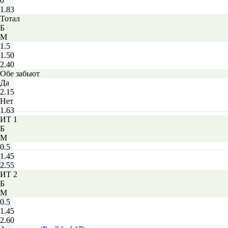
0
1.83
Тотал
Б
М
1.5
1.50
2.40
Обе забьют
Да
2.15
Нет
1.63
ИТ 1
Б
М
0.5
1.45
2.55
ИТ 2
Б
М
0.5
1.45
2.60